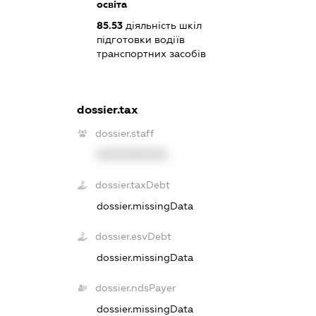
освіта
85.53
діяльність шкіл
підготовки водіїв
транспортних засобів
dossier.tax
dossier.staff
XXXXXXXXXX
dossier.taxDebt
dossier.missingData
dossier.esvDebt
dossier.missingData
dossier.ndsPayer
dossier.missingData