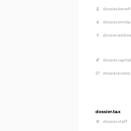
dossier.benefi
dossier.smida:
dossier.addres
dossier.capital
dossier.kveds:
dossier.tax
dossier.staff