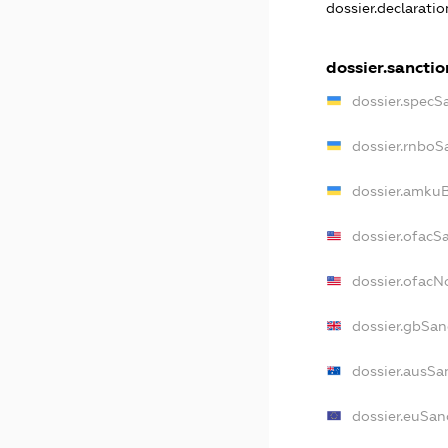
dossier.declarati
dossier.sanctio
dossier.specS
dossier.rnboS
dossier.amkuB
dossier.ofacS
dossier.ofac
dossier.gbSan
dossier.ausSa
dossier.euSan