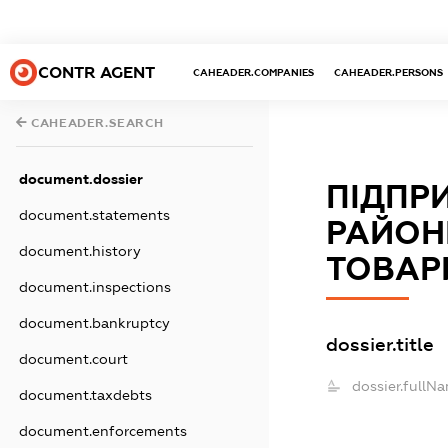
CONTR AGENT
CAHEADER.COMPANIES
CAHEADER.PERSONS
CAHEADER.SEARCH
document.dossier
ПІДПР
document.statements
РАЙОН
document.history
ТОВАР
document.inspections
document.bankruptcy
dossier.title
document.court
dossier.fullN
document.taxdebts
document.enforcements