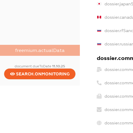
dossier.japan
dossier.canad
dossier.rfSan
dossier.russia
freemium.actualData
dossier.comme
document.dueToDate
11.10.25
dossier.comme
SEARCH.ONMONITORING
dossier.comme
dossier.comme
dossier.comme
dossier.comme