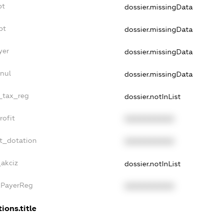
bt
dossier.missingData
bt
dossier.missingData
yer
dossier.missingData
nul
dossier.missingData
e_tax_reg
dossier.notInList
rofit
XXXXXXXXXX
t_dotation
XXXXXXXXXX
_akciz
dossier.notInList
xPayerReg
XXXXXXXXXX
ions.title