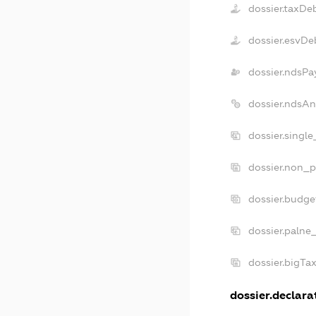
dossier.taxDe
dossier.esvDe
dossier.ndsPa
dossier.ndsAn
dossier.singl
dossier.non_p
dossier.budge
dossier.palne
dossier.bigTa
dossier.declarat