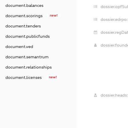
document.balances
dossier.opfSu
document.scorings
new!
dossier.edrpo:
document.tenders
dossier.regDat
document.publicfunds
dossier.foun
document.ved
document.semantrum
document.relationships
document.licenses
new!
dossier.heads: