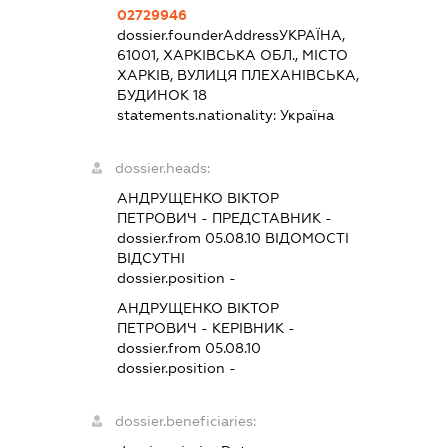
02729946
dossier.founderAddress
УКРАЇНА,
61001, ХАРКІВСЬКА ОБЛ., МІСТО
ХАРКІВ, ВУЛИЦЯ ПЛЕХАНІВСЬКА,
БУДИНОК 18
statements.nationality:
Україна
dossier.heads:
АНДРУЩЕНКО ВІКТОР
ПЕТРОВИЧ
-
ПРЕДСТАВНИК
-
dossier.from 05.08.10
ВІДОМОСТІ
ВІДСУТНІ
dossier.position -
АНДРУЩЕНКО ВІКТОР
ПЕТРОВИЧ
-
КЕРІВНИК
-
dossier.from 05.08.10
dossier.position -
dossier.beneficiaries: