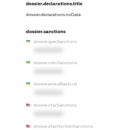
dossier.declarations.title
dossier.declarations.noData
dossier.sanctions
dossier.specSanctions
XXXXXXXXXX
dossier.rnboSanctions
XXXXXXXXXX
dossier.amkuBlackList
XXXXXXXXXX
dossier.ofacSanctions
XXXXXXXXXX
dossier.ofacNonSdnSanctions