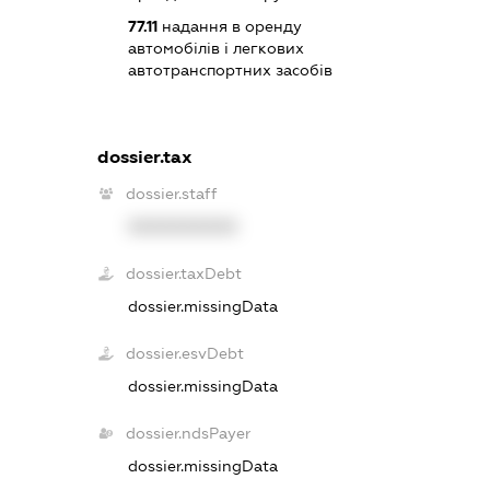
77.11
надання в оренду
автомобілів і легкових
автотранспортних засобів
dossier.tax
dossier.staff
XXXXXXXXXX
dossier.taxDebt
dossier.missingData
dossier.esvDebt
dossier.missingData
dossier.ndsPayer
dossier.missingData