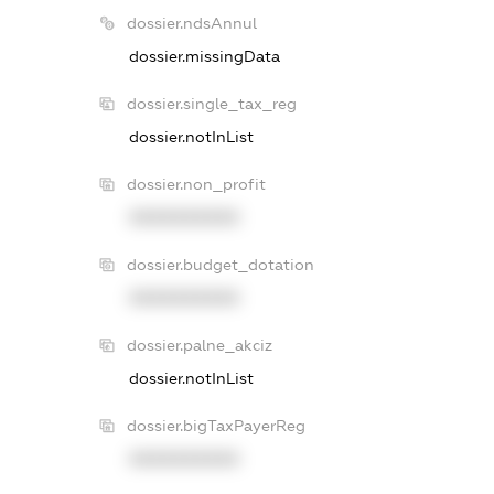
dossier.ndsAnnul
dossier.missingData
dossier.single_tax_reg
dossier.notInList
dossier.non_profit
XXXXXXXXXX
dossier.budget_dotation
XXXXXXXXXX
dossier.palne_akciz
dossier.notInList
dossier.bigTaxPayerReg
XXXXXXXXXX