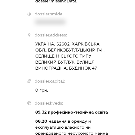
dossier.missingData
dossier.smida:
XXXXXXXXXX
dossier.address:
УКРАЇНА, 62602, ХАРКІВСЬКА
ОБЛ., ВЕЛИКОБУРЛУЦЬКИЙ Р-Н,
СЕЛИЩЕ МІСЬКОГО ТИПУ
ВЕЛИКИЙ БУРЛУК, ВУЛИЦЯ
ВИНОГРАДНА, БУДИНОК 47
dossier.capital:
0 грн.
dossier.kveds:
85.32
професійно-технічна освіта
68.20
надання в оренду й
експлуатацію власного чи
орендованого нерухомого майна