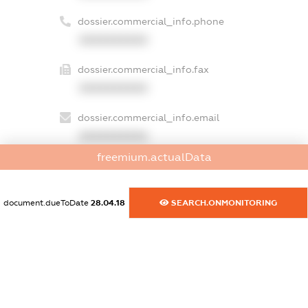
dossier.commercial_info.phone
XXXXXXXXXX
dossier.commercial_info.fax
XXXXXXXXXX
dossier.commercial_info.email
XXXXXXXXXX
freemium.actualData
dossier.commercial_info.website
XXXXXXXXXX
document.dueToDate
28.04.18
SEARCH.ONMONITORING
dossier.commercial_info.activity
XXXXXXXXXX
freemium.exampleText_1
freemium.exampleText_2