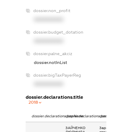
dossier.non_profit
XXXXXXXXXX
dossier.budget_dotation
XXXXXXXXXX
dossier.palne_akciz
dossier.notInList
dossier.bigTaxPayerReg
XXXXXXXXXX
dossier.declarations.title
2018
dossier.declarations.pepName
dossier.declarations.personName
dossier.declaratio
ЗАЙЧЕНКО
Заробітна плата