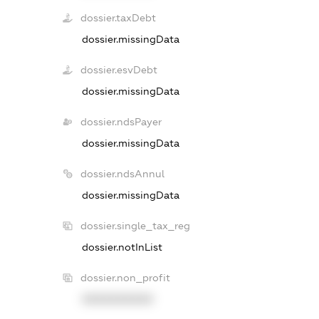
dossier.taxDebt
dossier.missingData
dossier.esvDebt
dossier.missingData
dossier.ndsPayer
dossier.missingData
dossier.ndsAnnul
dossier.missingData
dossier.single_tax_reg
dossier.notInList
dossier.non_profit
XXXXXXXXXX