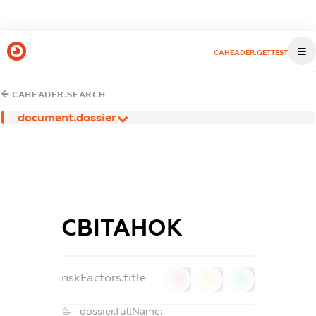
CAHEADER.GETTEST
CAHEADER.SEARCH
document.dossier
СВІТАНОК
riskFactors.title
0
0
0
dossier.fullName: