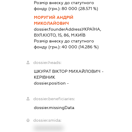
Розмір внеску до статутного
фонду (грн.):
80 000
(28.571 %)
МОРУГИЙ АНДРІЙ
МИКОЛАЙОВИЧ
dossier.founderAddress
УКРАЇНА,
ВУЛ.КІОТО, 15, 86, М.КИЇВ
Розмір внеску до статутного
фонду (грн.):
40 000
(14.286 %)
dossier.heads:
ШКУРАТ ВІКТОР МИХАЙЛОВИЧ
-
КЕРІВНИК
dossier.position -
dossier.beneficiaries:
dossier.missingData
dossier.smida:
XXXXXXXXXX