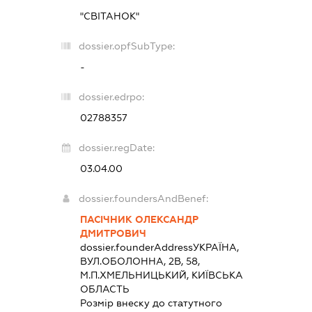
"СВІТАНОК"
dossier.opfSubType:
-
dossier.edrpo:
02788357
dossier.regDate:
03.04.00
dossier.foundersAndBenef:
ПАСІЧНИК ОЛЕКСАНДР
ДМИТРОВИЧ
dossier.founderAddress
УКРАЇНА,
ВУЛ.ОБОЛОННА, 2В, 58,
М.П.ХМЕЛЬНИЦЬКИЙ, КИЇВСЬКА
ОБЛАСТЬ
Розмір внеску до статутного