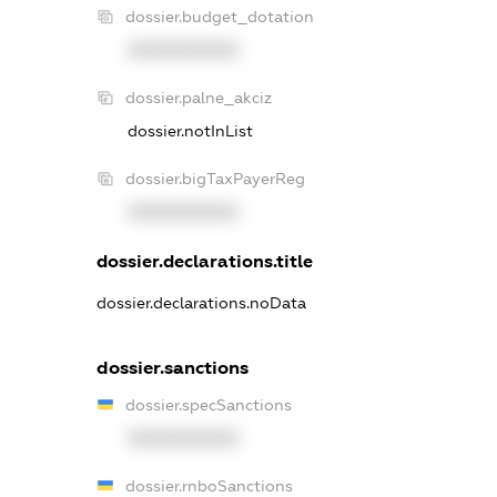
dossier.budget_dotation
XXXXXXXXXX
dossier.palne_akciz
dossier.notInList
dossier.bigTaxPayerReg
XXXXXXXXXX
dossier.declarations.title
dossier.declarations.noData
dossier.sanctions
dossier.specSanctions
XXXXXXXXXX
dossier.rnboSanctions