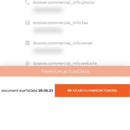
dossier.commercial_info.phone
XXXXXXXXXX
dossier.commercial_info.fax
XXXXXXXXXX
dossier.commercial_info.email
XXXXXXXXXX
dossier.commercial_info.website
freemium.actualData
XXXXXXXXXX
dossier.commercial_info.activity
document.dueToDate
28.06.25
SEARCH.ONMONITORING
XXXXXXXXXX
freemium.exampleText_1
freemium.exampleText_2
freemium.anonymousPerSearch2