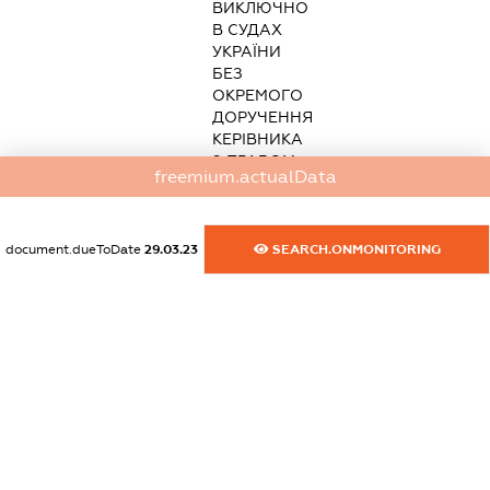
ВИКЛЮЧНО
В СУДАХ
УКРАЇНИ
БЕЗ
ОКРЕМОГО
ДОРУЧЕННЯ
КЕРІВНИКА
З ПРАВОМ
freemium.actualData
ПОСВІДЧЕННЯ
КОПІЙ
ДОКУМЕНТІВ
ЩОДО
document.dueToDate
29.03.23
SEARCH.ONMONITORING
ПОВНОВАЖЕНЬ,
БЕЗ ПРАВА:
ВІДМОВИ,
ЗМІНИ,
ВІДКЛИКАННЯ,
ВИЗНАННЯ
ПОЗОВУ,
ВІДМОВИ
ВІД
АПЕЛЯЦІЙНИХ,
КАСАЦІЙНИХ