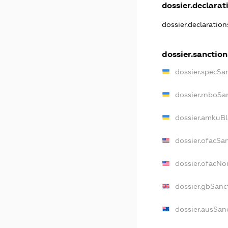
dossier.declarati
dossier.declaratio
dossier.sanction
dossier.specSa
dossier.rnboSa
dossier.amkuBl
dossier.ofacSa
dossier.ofacN
dossier.gbSanc
dossier.ausSan