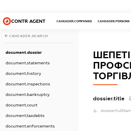
CONTR AGENT
CAHEADER.COMPANIES
CAHEADER.PERSONS
CAHEADER.SEARCH
ШЕПЕТІ
document.dossier
ПРОФСП
document.statements
ТОРГІВ
document.history
document.inspections
document.bankruptcy
dossier.title
document.court
dossier.fullNam
document.taxdebts
document.enforcements