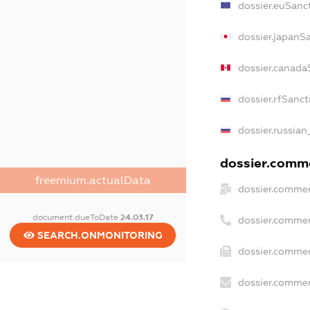
dossier.euSanc
dossier.japanS
dossier.canada
dossier.rfSanct
dossier.russian
dossier.commer
freemium.actualData
dossier.commer
document.dueToDate
24.03.17
dossier.commer
SEARCH.ONMONITORING
dossier.commer
dossier.commer