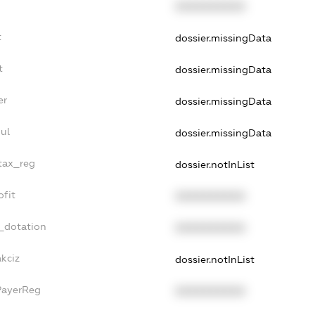
XXXXXXXXXX
t
dossier.missingData
t
dossier.missingData
er
dossier.missingData
ul
dossier.missingData
_tax_reg
dossier.notInList
ofit
XXXXXXXXXX
_dotation
XXXXXXXXXX
kciz
dossier.notInList
PayerReg
XXXXXXXXXX