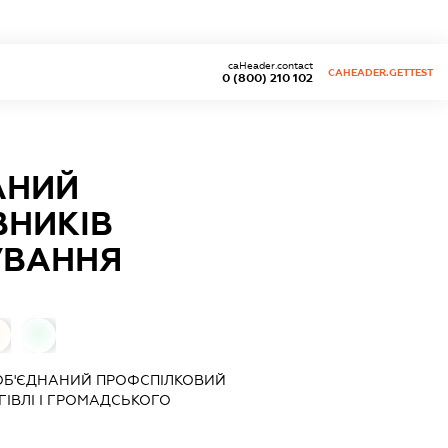
caHeader.contact
CAHEADER.GETTEST
0 (800) 210 102
АНИЙ
ВНИКІВ
УВАННЯ
0
ОБ'ЄДНАНИЙ ПРОФСПІЛКОВИЙ
ГІВЛІ І ГРОМАДСЬКОГО