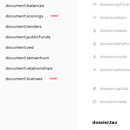
dossier.opfSub
document.balances
document.scorings
new!
dossier.edrpo:
document.tenders
dossier.heads:
document.publicfunds
dossier.benefici
document.ved
dossier.smida:
document.semantrum
document.relationships
dossier.address
document.licenses
new!
dossier.capital:
dossier.kveds:
dossier.tax