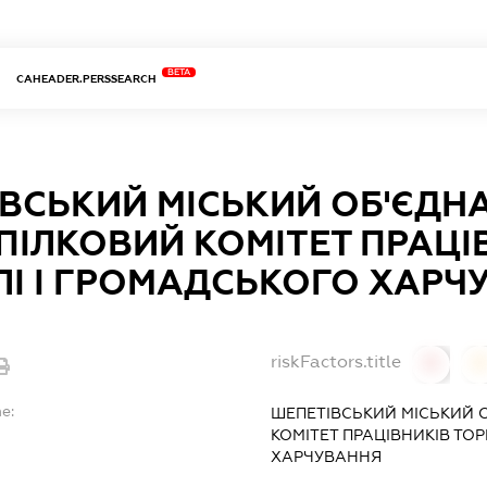
BETA
CAHEADER.PERSSEARCH
ВСЬКИЙ МІСЬКИЙ ОБ'ЄДН
ІЛКОВИЙ КОМІТЕТ ПРАЦІ
ЛІ І ГРОМАДСЬКОГО ХАРЧ
riskFactors.title
0
0
e:
ШЕПЕТІВСЬКИЙ МІСЬКИЙ 
КОМІТЕТ ПРАЦІВНИКІВ ТОР
ХАРЧУВАННЯ