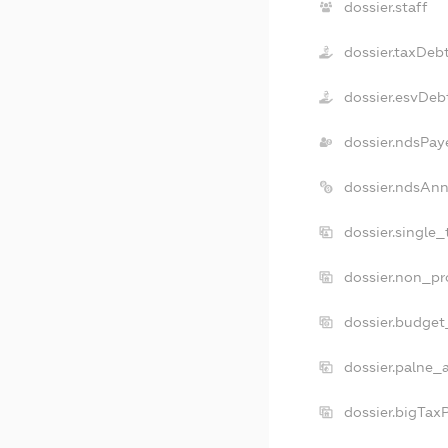
dossier.staff
dossier.taxDeb
dossier.esvDeb
dossier.ndsPay
dossier.ndsAnn
dossier.single
dossier.non_pr
dossier.budget
dossier.palne_a
dossier.bigTax