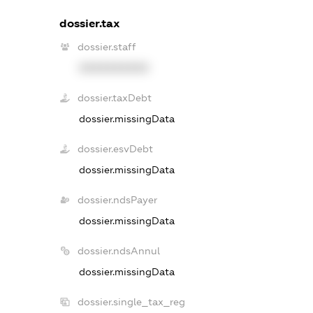
dossier.tax
dossier.staff
XXXXXXXXXX
dossier.taxDebt
dossier.missingData
dossier.esvDebt
dossier.missingData
dossier.ndsPayer
dossier.missingData
dossier.ndsAnnul
dossier.missingData
dossier.single_tax_reg