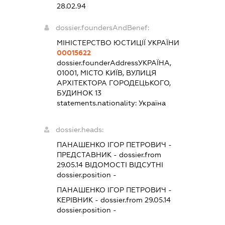
28.02.94
dossier.foundersAndBenef:
МІНІСТЕРСТВО ЮСТИЦІЇ УКРАЇНИ
00015622
dossier.founderAddress
УКРАЇНА,
01001, МІСТО КИЇВ, ВУЛИЦЯ
АРХІТЕКТОРА ГОРОДЕЦЬКОГО,
БУДИНОК 13
statements.nationality:
Україна
dossier.heads:
ПАНАШЕНКО ІГОР ПЕТРОВИЧ
-
ПРЕДСТАВНИК
- dossier.from
29.05.14
ВІДОМОСТІ ВІДСУТНІ
dossier.position -
ПАНАШЕНКО ІГОР ПЕТРОВИЧ
-
КЕРІВНИК
- dossier.from 29.05.14
dossier.position -