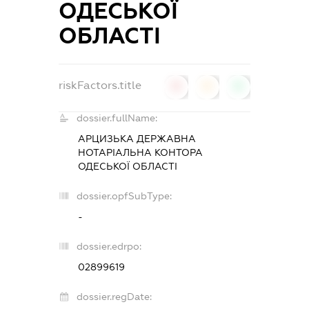
ОДЕСЬКОЇ
ОБЛАСТІ
riskFactors.title
0
0
0
dossier.fullName:
АРЦИЗЬКА ДЕРЖАВНА
НОТАРІАЛЬНА КОНТОРА
ОДЕСЬКОЇ ОБЛАСТІ
dossier.opfSubType:
-
dossier.edrpo:
02899619
dossier.regDate: