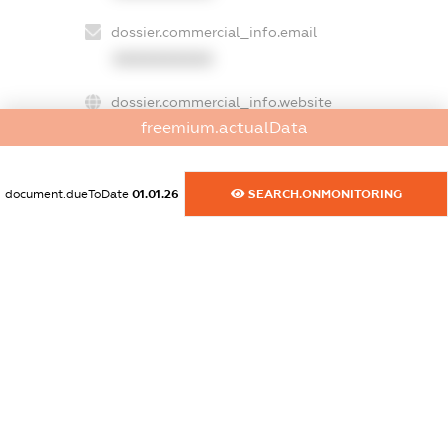
dossier.commercial_info.email
XXXXXXXXXX
dossier.commercial_info.website
freemium.actualData
XXXXXXXXXX
dossier.commercial_info.activity
document.dueToDate
01.01.26
SEARCH.ONMONITORING
XXXXXXXXXX
freemium.exampleText_1
freemium.exampleText_2
freemium.anonymousPerSearch2
FREEMIUM.DETAILS
FREEMIUM.REGISTER