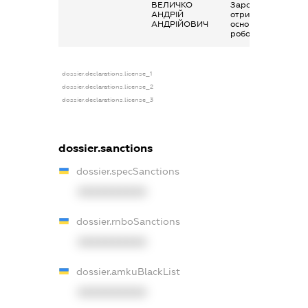
ВЕЛИЧКО
Заробітна плата
АНДРІЙ
отримана за
АНДРІЙОВИЧ
основним місцем
роботи
dossier.declarations.license_1
dossier.declarations.license_2
dossier.declarations.license_3
dossier.sanctions
dossier.specSanctions
XXXXXXXXXX
dossier.rnboSanctions
XXXXXXXXXX
dossier.amkuBlackList
XXXXXXXXXX