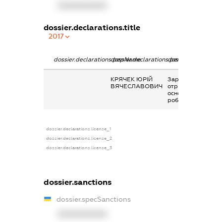
XXXXXXXXXX
dossier.declarations.title
2017
dossier.declarations.pepName
dossier.declarations.personName
dossier.declaratio
КРЯЧЕК ЮРІЙ
Заробітна плата
ВЯЧЕСЛАВОВИЧ
отримана за
основним місцем
роботи
dossier.declarations.license_1
dossier.declarations.license_2
dossier.declarations.license_3
dossier.sanctions
dossier.specSanctions
XXXXXXXXXX