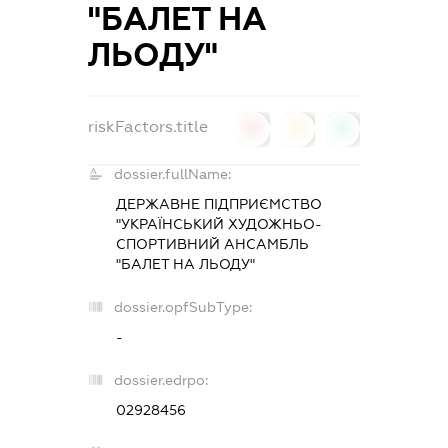
"БАЛЕТ НА
ЛЬОДУ"
riskFactors.title
0
0
0
dossier.fullName:
ДЕРЖАВНЕ ПІДПРИЄМСТВО
"УКРАЇНСЬКИЙ ХУДОЖНЬО-
СПОРТИВНИЙ АНСАМБЛЬ
"БАЛЕТ НА ЛЬОДУ"
dossier.opfSubType:
-
dossier.edrpo:
02928456