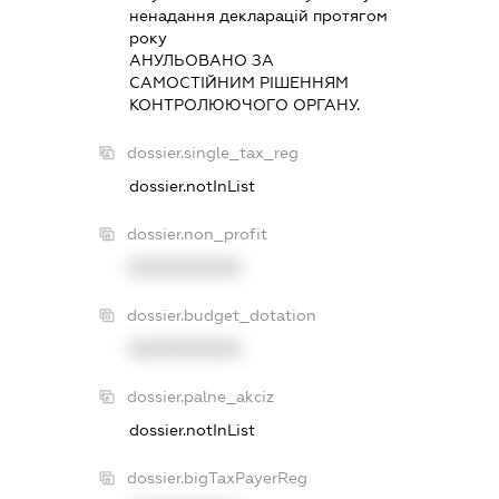
ненадання декларацiй протягом
року
АНУЛЬОВАНО ЗА
САМОСТIЙНИМ РIШЕННЯМ
КОНТРОЛЮЮЧОГО ОРГАНУ.
dossier.single_tax_reg
dossier.notInList
dossier.non_profit
XXXXXXXXXX
dossier.budget_dotation
XXXXXXXXXX
dossier.palne_akciz
dossier.notInList
dossier.bigTaxPayerReg