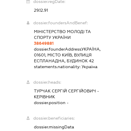
dossier.regDate:
29.12.91
dossier.foundersAndBenef:
МІНІСТЕРСТВО МОЛОДІ ТА
СПОРТУ УКРАЇНИ
38649881
dossier.founderAddress
УКРАЇНА,
01601, МІСТО КИЇВ, ВУЛИЦЯ
ЕСПЛАНАДНА, БУДИНОК 42
statements.nationality:
Україна
dossier.heads:
ТУРЧАК СЕРГІЙ СЕРГІЙОВИЧ
-
КЕРІВНИК
dossier.position -
dossier.beneficiaries:
dossier.missingData