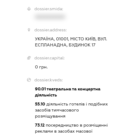
dossier.smida:
XXXXXXXXXX
dossier.address:
УКРАЇНА, 01001, МІСТО КИЇВ, ВУЛ.
ЕСПЛАНАДНА, БУДИНОК 17
dossier.capital:
0 грн.
dossier.kveds:
90.01
театральна та концертна
діяльність
55.10
діяльність готелів і подібних
засобів тимчасового
розміщування
73.12
посередництво в розміщенні
реклами в засобах масової