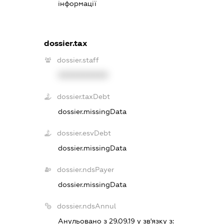
інформації
dossier.tax
dossier.staff
XXXXXXXXXX
dossier.taxDebt
dossier.missingData
dossier.esvDebt
dossier.missingData
dossier.ndsPayer
dossier.missingData
dossier.ndsAnnul
Анульовано з 29.09.19 у зв'язку з: