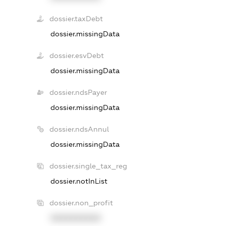
dossier.taxDebt
dossier.missingData
dossier.esvDebt
dossier.missingData
dossier.ndsPayer
dossier.missingData
dossier.ndsAnnul
dossier.missingData
dossier.single_tax_reg
dossier.notInList
dossier.non_profit
XXXXXXXXXX