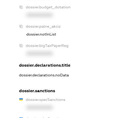
dossier.budget_dotation
XXXXXXXXXX
dossier.palne_akciz
dossier.notInList
dossier.bigTaxPayerReg
XXXXXXXXXX
dossier.declarations.title
dossier.declarations.noData
dossier.sanctions
dossier.specSanctions
XXXXXXXXXX