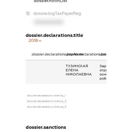
dossier.notInList
dossier.bigTaxPayerReg
XXXXXXXXXX
dossier.declarations.title
2018
dossier.declarations.pepName
dossier.declarations.personName
dossier.declaratio
ТУЗИНСКАЯ
Заробітна плата
ЕЛЕНА
отримана за
НИКОЛАЕВНА
основним місцем
роботи
dossier.declarations.license_1
dossier.declarations.license_2
dossier.declarations.license_3
dossier.sanctions