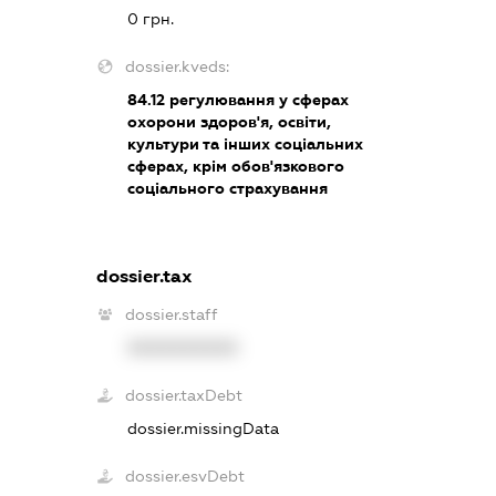
0 грн.
dossier.kveds:
84.12
регулювання у сферах
охорони здоров'я, освіти,
культури та інших соціальних
сферах, крім обов'язкового
соціального страхування
dossier.tax
dossier.staff
XXXXXXXXXX
dossier.taxDebt
dossier.missingData
dossier.esvDebt