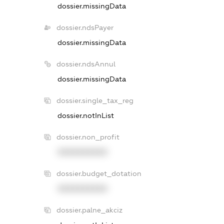
dossier.missingData
dossier.ndsPayer
dossier.missingData
dossier.ndsAnnul
dossier.missingData
dossier.single_tax_reg
dossier.notInList
dossier.non_profit
XXXXXXXXXX
dossier.budget_dotation
XXXXXXXXXX
dossier.palne_akciz