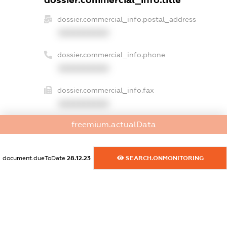
dossier.commercial_info.title
dossier.commercial_info.postal_address
XXXXXXXXXX
dossier.commercial_info.phone
XXXXXXXXXX
dossier.commercial_info.fax
XXXXXXXXXX
freemium.actualData
dossier.commercial_info.email
XXXXXXXXXX
document.dueToDate
28.12.23
SEARCH.ONMONITORING
dossier.commercial_info.website
XXXXXXXXXX
dossier.commercial_info.activity
XXXXXXXXXX