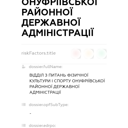
ОНУФРІЇВСЬКОЇ
РАЙОННОЇ
ДЕРЖАВНОЇ
АДМІНІСТРАЦІЇ
riskFactors.title
0
0
0
dossier.fullName:
ВІДДІЛ З ПИТАНЬ ФІЗИЧНОЇ
КУЛЬТУРИ І СПОРТУ ОНУФРІЇВСЬКОЇ
РАЙОННОЇ ДЕРЖАВНОЇ
АДМІНІСТРАЦІЇ
dossier.opfSubType:
-
dossier.edrpo: