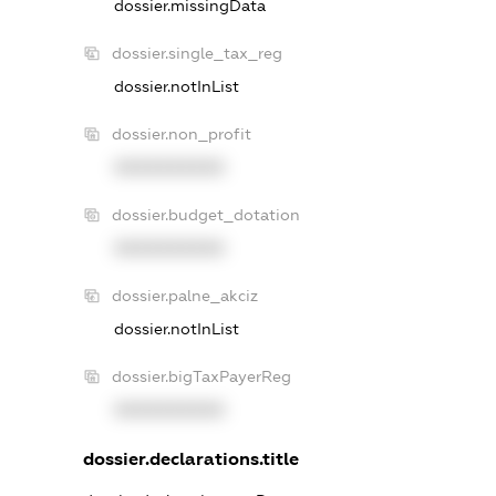
dossier.missingData
dossier.single_tax_reg
dossier.notInList
dossier.non_profit
XXXXXXXXXX
dossier.budget_dotation
XXXXXXXXXX
dossier.palne_akciz
dossier.notInList
dossier.bigTaxPayerReg
XXXXXXXXXX
dossier.declarations.title