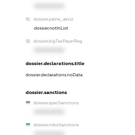
XXXXXXXXXX
dossier.palne_akciz
dossier.notInList
dossier.bigTaxPayerReg
XXXXXXXXXX
dossier.declarations.title
dossier.declarations.noData
dossier.sanctions
dossier.specSanctions
XXXXXXXXXX
dossier.rnboSanctions
XXXXXXXXXX