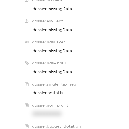
dossier.missingData
dossier.esvDebt
dossier.missingData
dossier.ndsPayer
dossier.missingData
dossier.ndsAnnul
dossier.missingData
dossier.single_tax_reg
dossier.notInList
dossier.non_profit
XXXXXXXXXX
dossier.budget_dotation