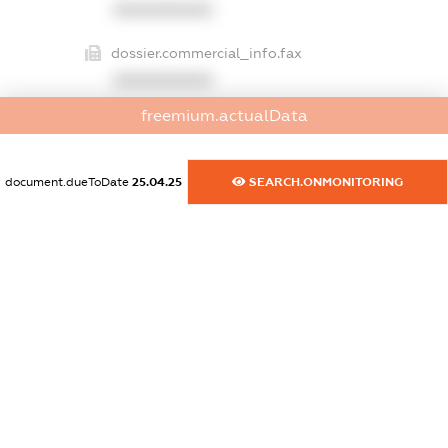
XXXXXXXXXX
dossier.commercial_info.fax
XXXXXXXXXX
freemium.actualData
dossier.commercial_info.email
XXXXXXXXXX
document.dueToDate
25.04.25
SEARCH.ONMONITORING
dossier.commercial_info.website
XXXXXXXXXX
dossier.commercial_info.activity
XXXXXXXXXX
freemium.exampleText_1
freemium.exampleText_2
freemium.anonymousPerSearch2
FREEMIUM.DETAILS