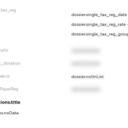
e_tax_reg
dossier.single_tax_reg_date 
dossier.single_tax_reg_rate 
dossier.single_tax_reg_grou
rofit
XXXXXXXXXX
t_dotation
XXXXXXXXXX
akciz
dossier.notInList
xPayerReg
XXXXXXXXXX
ions.title
ons.noData