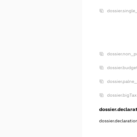
dossier.singl
dossier.non_p
dossier.budge
dossier.palne_
dossier.bigTa
dossier.declarat
dossier.declarati