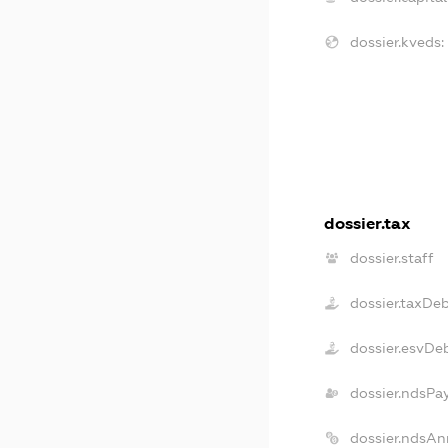
dossier.kveds:
dossier.tax
dossier.staff
dossier.taxDe
dossier.esvDe
dossier.ndsPa
dossier.ndsAn