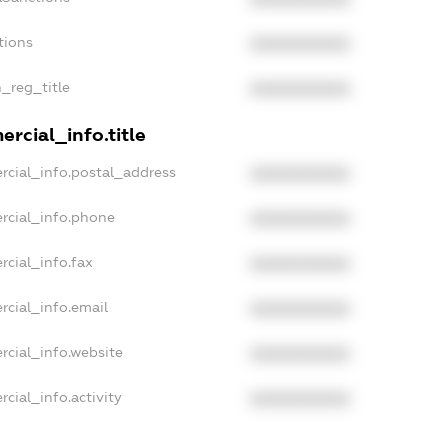
tions
XXXXXXXXXX
n_reg_title
XXXXXXXXXX
rcial_info.title
rcial_info.postal_address
XXXXXXXXXX
rcial_info.phone
XXXXXXXXXX
rcial_info.fax
XXXXXXXXXX
rcial_info.email
XXXXXXXXXX
rcial_info.website
XXXXXXXXXX
cial_info.activity
XXXXXXXXXX