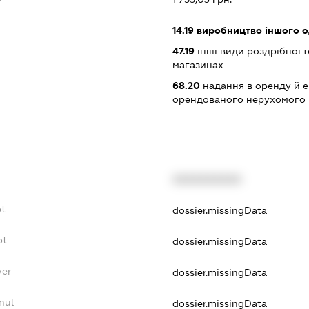
14.19
виробництво іншого од
47.19
інші види роздрібної т
магазинах
68.20
надання в оренду й е
орендованого нерухомого
XXXXXXXXXX
bt
dossier.missingData
bt
dossier.missingData
yer
dossier.missingData
nul
dossier.missingData