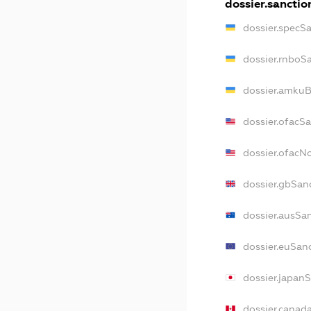
dossier.sanctio
dossier.specS
dossier.rnboS
dossier.amkuB
dossier.ofacS
dossier.ofac
dossier.gbSan
dossier.ausSa
dossier.euSan
dossier.japan
dossier.canad