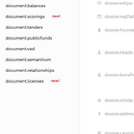
dossier.edrpo:
document.balances
document.scorings
new!
dossier.regDat
document.tenders
dossier.found
document.publicfunds
document.ved
dossier.heads:
document.semantrum
document.relationships
dossier.benefic
document.licenses
new!
dossier.smida:
dossier.addres
dossier.capital