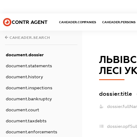
CONTR AGENT
CAHEADER.COMPANIES
CAHEADER.PERSONS
CAHEADER.SEARCH
document.dossier
ЛЬВІВС
document.statements
ЛЕСІ У
document.history
document.inspections
dossier.title
document.bankruptcy
dossier.fullNa
document.court
document.taxdebts
dossier.opfSu
document.enforcements