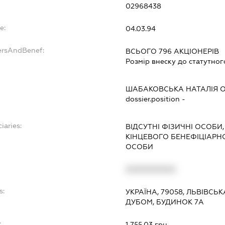
02968438
e:
04.03.94
ersAndBenef:
ВСЬОГО 796 АКЦІОНЕРІВ
Розмір внеску до статутног
ШАБАКОВСЬКА НАТАЛІЯ О
dossier.position -
iaries:
ВІДСУТНІ ФІЗИЧНІ ОСОБИ
КІНЦЕВОГО БЕНЕФІЦІАР
ОСОБИ
XXXXXXXXXX
s:
УКРАЇНА, 79058, ЛЬВІВСЬКА
ДУБОМ, БУДИНОК 7А
:
1 755,03 грн.