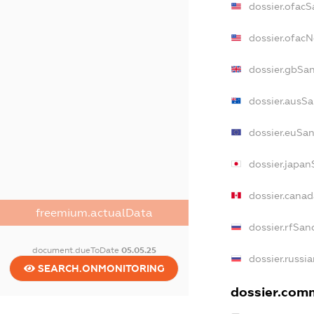
dossier.ofacS
dossier.ofac
dossier.gbSa
dossier.ausS
dossier.euSa
dossier.japan
dossier.cana
freemium.actualData
dossier.rfSan
document.dueToDate
05.05.25
dossier.russi
SEARCH.ONMONITORING
dossier.comm