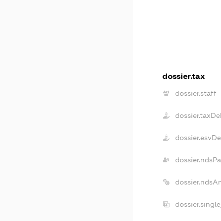
dossier.tax
dossier.staff
dossier.taxDe
dossier.esvD
dossier.ndsPa
dossier.ndsA
dossier.singl