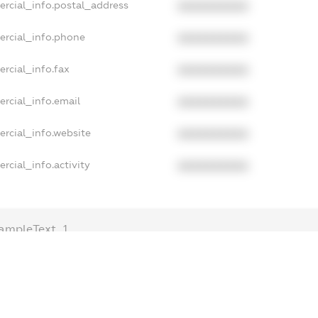
ercial_info.postal_address
XXXXXXXXXX
ercial_info.phone
XXXXXXXXXX
rcial_info.fax
XXXXXXXXXX
rcial_info.email
XXXXXXXXXX
rcial_info.website
XXXXXXXXXX
rcial_info.activity
XXXXXXXXXX
ampleText_1
ampleText_2
nonymousPerSearch2
ETAILS
FREEMIUM.REGISTER