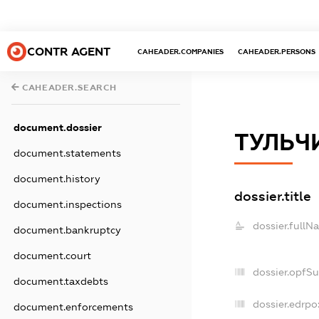
CONTR AGENT
CAHEADER.COMPANIES
CAHEADER.PERSONS
CAHEADER.SEARCH
document.dossier
ТУЛЬЧ
document.statements
document.history
dossier.title
document.inspections
dossier.fullN
document.bankruptcy
document.court
dossier.opfS
document.taxdebts
dossier.edrpo
document.enforcements