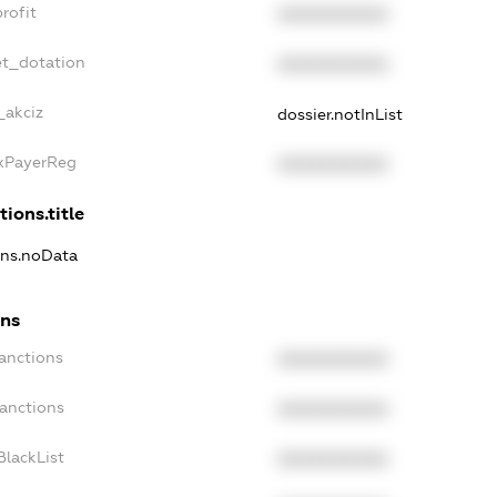
rofit
XXXXXXXXXX
et_dotation
XXXXXXXXXX
_akciz
dossier.notInList
axPayerReg
XXXXXXXXXX
tions.title
ions.noData
ons
anctions
XXXXXXXXXX
Sanctions
XXXXXXXXXX
BlackList
XXXXXXXXXX