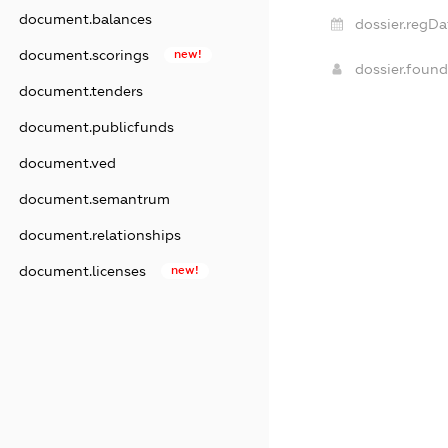
document.balances
dossier.regDa
document.scorings
new!
dossier.foun
document.tenders
document.publicfunds
document.ved
document.semantrum
document.relationships
document.licenses
new!