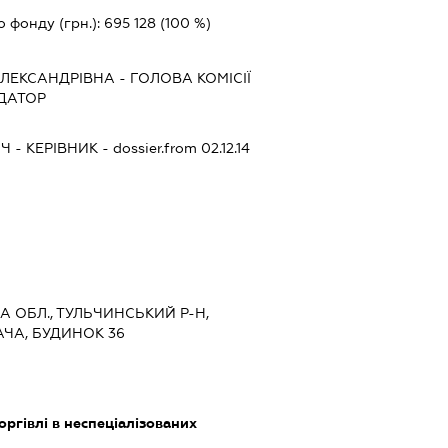
о фонду (грн.):
695 128
(100 %)
ОЛЕКСАНДРІВНА
-
ГОЛОВА КОМІСІЇ
ІДАТОР
ИЧ
-
КЕРІВНИК
- dossier.from 02.12.14
КА ОБЛ., ТУЛЬЧИНСЬКИЙ Р-Н,
АЧА, БУДИНОК 36
оргівлі в неспеціалізованих