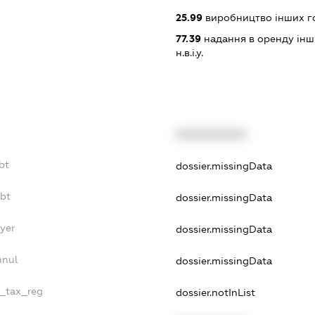
25.99
виробництво інших гот
77.39
надання в оренду інши
н.в.і.у.
XXXXXXXXXX
bt
dossier.missingData
ebt
dossier.missingData
yer
dossier.missingData
nnul
dossier.missingData
e_tax_reg
dossier.notInList