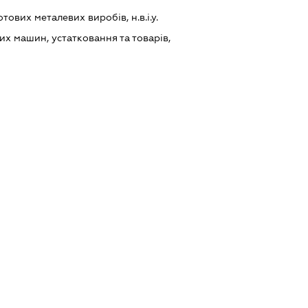
ових металевих виробів, н.в.і.у.
х машин, устатковання та товарів,