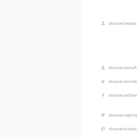
dossier.heads
dossier.benefi
dossier.smida
dossier.addre
dossier.capita
dossier.kveds