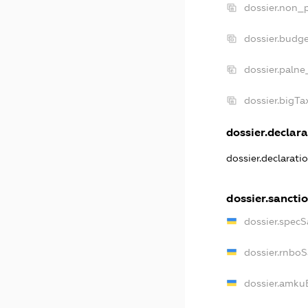
dossier.non_p
dossier.budg
dossier.palne
dossier.bigT
dossier.declara
dossier.declarat
dossier.sancti
dossier.specS
dossier.rnbo
dossier.amku