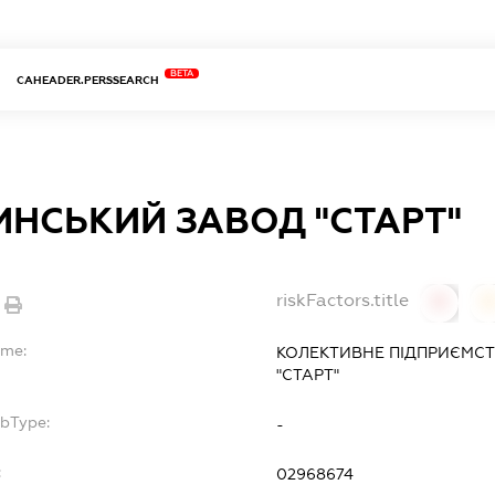
BETA
CAHEADER.PERSSEARCH
ИНСЬКИЙ ЗАВОД "СТАРТ"
riskFactors.title
0
ame:
КОЛЕКТИВНЕ ПІДПРИЄМС
"СТАРТ"
ubType:
-
:
02968674