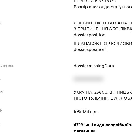
БЕРЕЗНЯ 1994 РОКУ
Розмір внеску до статутног
:
ЛОГВИНЕНКО СВІТЛАНА 
З ПРИПИНЕННЯ АБО ЛІКВ
dossier.position -
ШЛАПАКОВ ІГОР ЮРІЙОВ
dossier.position -
ciaries:
dossier.missingData
:
XXXXXXXXXX
ss:
УКРАЇНА, 23600, ВІННИЦЬ
МІСТО ТУЛЬЧИН, ВУЛ. ЛОБ
l:
695 128 грн.
:
47.19
інші види роздрібної т
магазинах