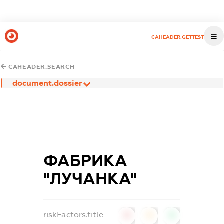
CAHEADER.GETTEST
CAHEADER.SEARCH
document.dossier
ФАБРИКА
"ЛУЧАНКА"
riskFactors.title
0
0
0