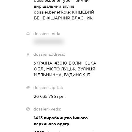
dossier.benefType:
Прямий
вирішальний вплив
dossier.benefRole:
КІНЦЕВИЙ
БЕНЕФІЦІАРНИЙ ВЛАСНИК
dossier.smida:
XXXXXXXXXX
dossier.address:
УКРАЇНА, 43010, ВОЛИНСЬКА
ОБЛ., МІСТО ЛУЦЬК, ВУЛИЦЯ
МЕЛЬНИЧНА, БУДИНОК 13
dossier.capital:
26 635 795 грн.
dossier.kveds:
14.13
виробництво іншого
верхнього одягу