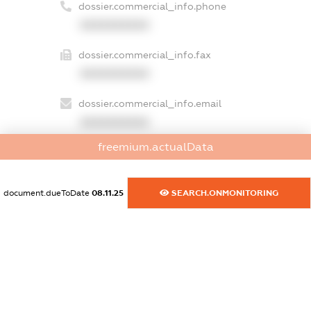
dossier.commercial_info.phone
XXXXXXXXXX
dossier.commercial_info.fax
XXXXXXXXXX
dossier.commercial_info.email
XXXXXXXXXX
freemium.actualData
dossier.commercial_info.website
XXXXXXXXXX
document.dueToDate
08.11.25
SEARCH.ONMONITORING
dossier.commercial_info.activity
XXXXXXXXXX
freemium.exampleText_1
freemium.exampleText_2
freemium.anonymousPerSearch2