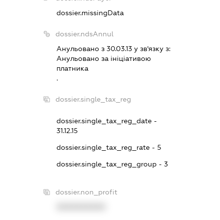
dossier.missingData
dossier.ndsAnnul
Анульовано з 30.03.13 у зв'язку з:
Анульовано за iнiцiативою
платника
.
dossier.single_tax_reg
dossier.single_tax_reg_date -
31.12.15
dossier.single_tax_reg_rate - 5
dossier.single_tax_reg_group - 3
dossier.non_profit
XXXXXXXXXX