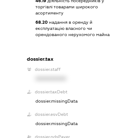
46.19
діяльність посередників у
торгівлі товарами широкого
асортименту
68.20
надання в оренду й
експлуатацію власного чи
орендованого нерухомого майна
dossier.tax
dossier.staff
XXXXXXXXXX
dossier.taxDebt
dossier.missingData
dossier.esvDebt
dossier.missingData
dossier.ndsPayer