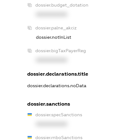
dossier.budget_dotation
XXXXXXXXXX
dossier.palne_akciz
dossier.notInList
dossier.bigTaxPayerReg
XXXXXXXXXX
dossier.declarations.title
dossier.declarations.noData
dossier.sanctions
dossier.specSanctions
XXXXXXXXXX
dossier.rnboSanctions