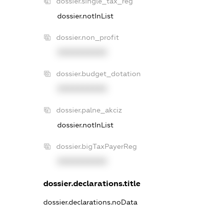
dossier.single_tax_reg
dossier.notInList
dossier.non_profit
XXXXXXXXXX
dossier.budget_dotation
XXXXXXXXXX
dossier.palne_akciz
dossier.notInList
dossier.bigTaxPayerReg
XXXXXXXXXX
dossier.declarations.title
dossier.declarations.noData