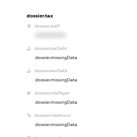
dossier.tax
dossier.staff
XXXXXXXXXX
dossier.taxDebt
dossier.missingData
dossier.esvDebt
dossier.missingData
dossier.ndsPayer
dossier.missingData
dossier.ndsAnnul
dossier.missingData