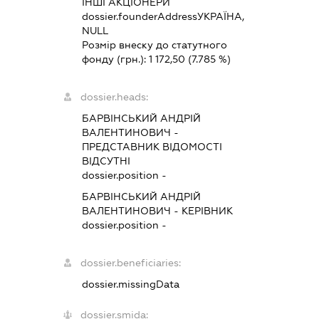
ІНШІ АКЦІОНЕРИ
dossier.founderAddress
УКРАЇНА,
NULL
Розмір внеску до статутного
фонду (грн.):
1 172,50
(7.785 %)
dossier.heads:
БАРВІНСЬКИЙ АНДРІЙ
ВАЛЕНТИНОВИЧ
-
ПРЕДСТАВНИК
ВІДОМОСТІ
ВІДСУТНІ
dossier.position -
БАРВІНСЬКИЙ АНДРІЙ
ВАЛЕНТИНОВИЧ
-
КЕРІВНИК
dossier.position -
dossier.beneficiaries:
dossier.missingData
dossier.smida: