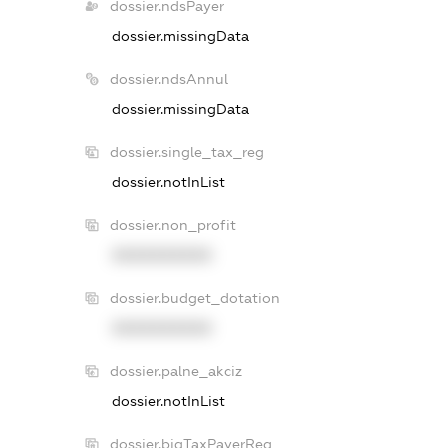
dossier.ndsPayer
dossier.missingData
dossier.ndsAnnul
dossier.missingData
dossier.single_tax_reg
dossier.notInList
dossier.non_profit
XXXXXXXXXX
dossier.budget_dotation
XXXXXXXXXX
dossier.palne_akciz
dossier.notInList
dossier.bigTaxPayerReg