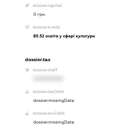
dossier.capital:
0 грн.
dossier.kveds:
85.52
освіта у сфері культури
dossier.tax
dossier.staff
XXXXXXXXXX
dossier.taxDebt
dossier.missingData
dossier.esvDebt
dossier.missingData