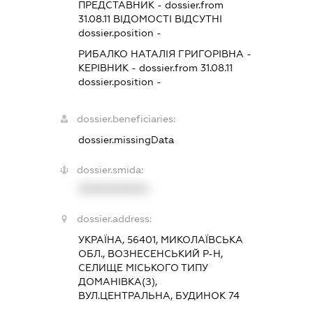
ПРЕДСТАВНИК
- dossier.from
31.08.11
ВІДОМОСТІ ВІДСУТНІ
dossier.position -
РИБАЛКО НАТАЛІЯ ГРИГОРІВНА
-
КЕРІВНИК
- dossier.from 31.08.11
dossier.position -
dossier.beneficiaries:
dossier.missingData
dossier.smida:
XXXXXXXXXX
dossier.address:
УКРАЇНА, 56401, МИКОЛАЇВСЬКА
ОБЛ., ВОЗНЕСЕНСЬКИЙ Р-Н,
СЕЛИЩЕ МІСЬКОГО ТИПУ
ДОМАНІВКА(З),
ВУЛ.ЦЕНТРАЛЬНА, БУДИНОК 74