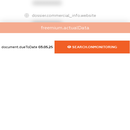
XXXXXXXXXX
dossier.commercial_info.website
XXXXXXXXXX
freemium.actualData
dossier.commercial_info.activity
XXXXXXXXXX
document.dueToDate
03.05.25
SEARCH.ONMONITORING
freemium.exampleText_1
freemium.exampleText_2
freemium.anonymousPerSearch2
FREEMIUM.DETAILS
FREEMIUM.REGISTER