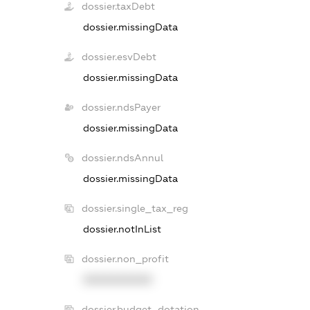
dossier.taxDebt
dossier.missingData
dossier.esvDebt
dossier.missingData
dossier.ndsPayer
dossier.missingData
dossier.ndsAnnul
dossier.missingData
dossier.single_tax_reg
dossier.notInList
dossier.non_profit
XXXXXXXXXX
dossier.budget_dotation