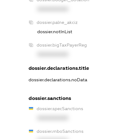
XXXXXXXXXX
dossier.palne_akciz
dossier.notInList
dossier.bigTaxPayerReg
XXXXXXXXXX
dossier.declarations.title
dossier.declarations.noData
dossier.sanctions
dossier.specSanctions
XXXXXXXXXX
dossier.rnboSanctions