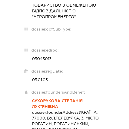
ТОВАРИСТВО З ОБМЕЖЕНОЮ
ВІДПОВІДАЛЬНІСТЮ
"АГРОПРОМЕНЕРГО"
dossier.opfSubType:
-
dossier.edrpo:
03045013
dossier.regDate:
03.01.03
dossier.foundersAndBenef:
СУХОРУКОВА СТЕПАНІЯ
ЛУК"ЯНІВНА
dossier.founderAddress
УКРАЇНА,
77000, ВУЛ.ТЕЛЕВ"ЯКА, 3, МІСТО
РОГАТИН, РОГАТИНСЬКИЙ,