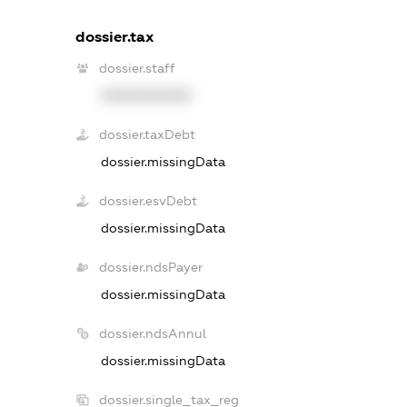
dossier.tax
dossier.staff
XXXXXXXXXX
dossier.taxDebt
dossier.missingData
dossier.esvDebt
dossier.missingData
dossier.ndsPayer
dossier.missingData
dossier.ndsAnnul
dossier.missingData
dossier.single_tax_reg