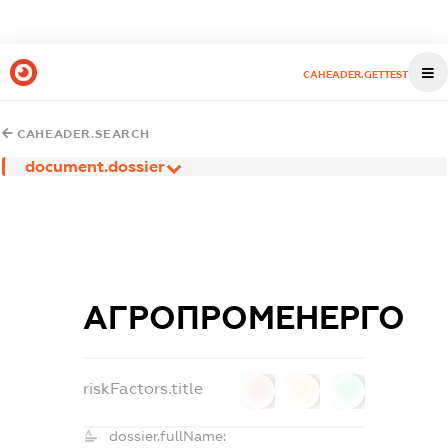
CAHEADER.GETTEST
CAHEADER.SEARCH
document.dossier
АГРОПРОМЕНЕРГО
riskFactors.title
0
0
0
dossier.fullName: