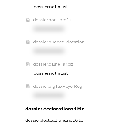
dossier.notInList
dossier.non_profit
XXXXXXXXXX
dossier.budget_dotation
XXXXXXXXXX
dossier.palne_akciz
dossier.notInList
dossier.bigTaxPayerReg
XXXXXXXXXX
dossier.declarations.title
dossier.declarations.noData