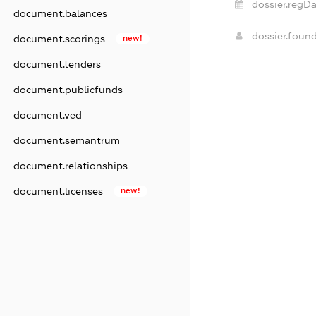
dossier.regDa
document.balances
dossier.foun
document.scorings
new!
document.tenders
document.publicfunds
document.ved
document.semantrum
document.relationships
document.licenses
new!