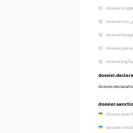
dossier.singl
dossier.non_p
dossier.budg
dossier.palne
dossier.bigT
dossier.declara
dossier.declarat
dossier.sancti
dossier.spec
dossier.rnbo