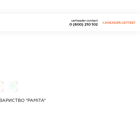
caHeader.contact
CAHEADER.GETTEST
0 (800) 210 102
0
0
ВАРИСТВО "РАМІТА"