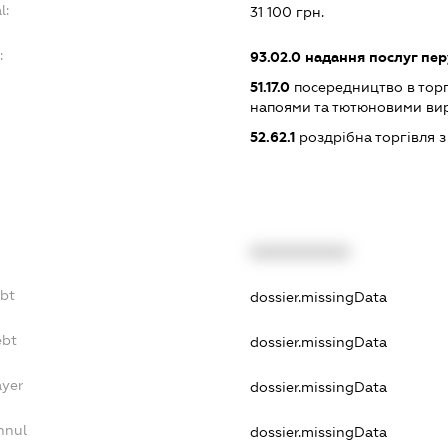
l:
31 100 грн.
:
93.02.0
надання послуг пер
51.17.0
посередництво в торг
напоями та тютюновими ви
52.62.1
роздрібна торгівля з
XXXXXXXXXX
ebt
dossier.missingData
ebt
dossier.missingData
ayer
dossier.missingData
nnul
dossier.missingData