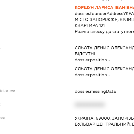
КОРШУН ЛАРИСА ІВАНІВН
dossier.founderAddress
УКРА
МІСТО ЗАПОРІЖЖЯ, ВУЛИЦ
КВАРТИРА 121
Розмір внеску до статутног
:
СЛЬОТА ДЕНИС ОЛЕКСАН
ВІДСУТНІ
dossier.position -
СЛЬОТА ДЕНИС ОЛЕКСАН
dossier.position -
ciaries:
dossier.missingData
:
XXXXXXXXXX
ss:
УКРАЇНА, 69000, ЗАПОРІЗ
БУЛЬВАР ЦЕНТРАЛЬНИЙ, 