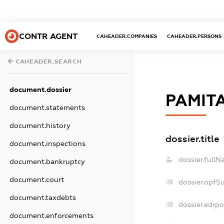
CONTR AGENT
CAHEADER.COMPANIES
CAHEADER.PERSONS
CAHEADER.SEARCH
document.dossier
РАМІТ
document.statements
document.history
dossier.title
document.inspections
dossier.fullN
document.bankruptcy
document.court
dossier.opfS
document.taxdebts
dossier.edrpo
document.enforcements