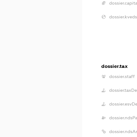
dossier.capita
dossier.kveds
dossier.tax
dossier.staff
dossier.taxD
dossier.esvD
dossier.ndsP
dossier.ndsA