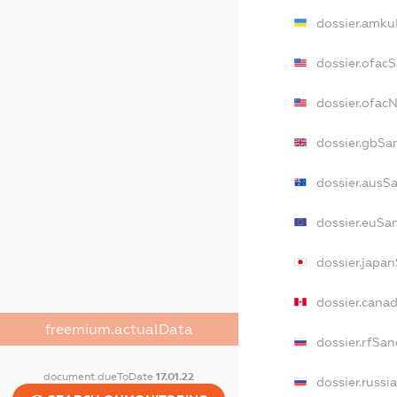
dossier.amku
dossier.ofac
dossier.ofac
dossier.gbSa
dossier.ausS
dossier.euSa
dossier.japa
dossier.cana
freemium.actualData
dossier.rfSan
document.dueToDate
17.01.22
dossier.russi