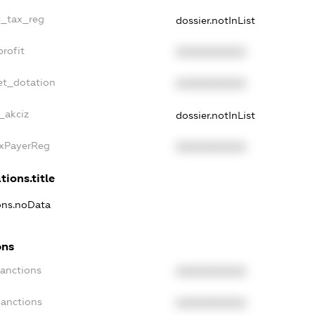
e_tax_reg
dossier.notInList
rofit
XXXXXXXXXX
et_dotation
XXXXXXXXXX
_akciz
dossier.notInList
axPayerReg
XXXXXXXXXX
tions.title
ions.noData
ons
Sanctions
XXXXXXXXXX
Sanctions
XXXXXXXXXX