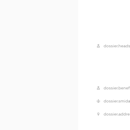
dossier.heads
dossier.benefi
dossier.smida
dossier.addre