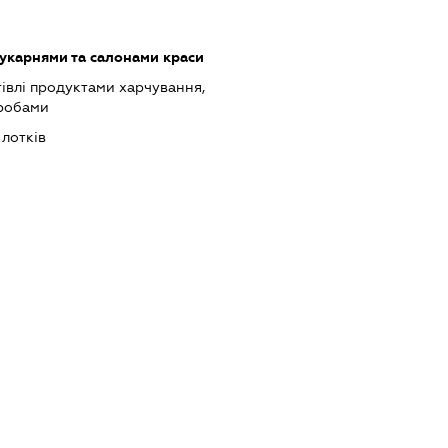
укарнями та салонами краси
івлі продуктами харчування,
робами
 лотків