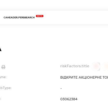
BETA
CAHEADER.PERSSEARCH
А
riskFactors.title
0
ame:
ВІДКРИТЕ АКЦІОНЕРНЕ ТО
ubType:
-
:
03062384