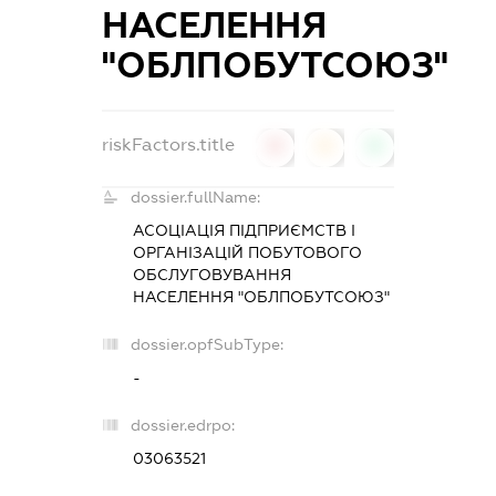
НАСЕЛЕННЯ
"ОБЛПОБУТСОЮЗ"
riskFactors.title
0
0
0
dossier.fullName:
АСОЦІАЦІЯ ПІДПРИЄМСТВ І
ОРГАНІЗАЦІЙ ПОБУТОВОГО
ОБСЛУГОВУВАННЯ
НАСЕЛЕННЯ "ОБЛПОБУТСОЮЗ"
dossier.opfSubType:
-
dossier.edrpo:
03063521