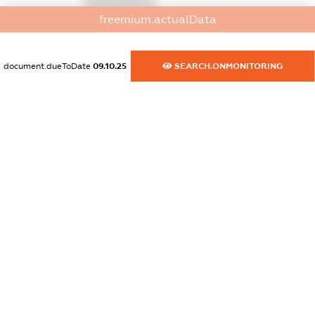
XXXXXXXXXX
freemium.actualData
dossier.commercial_info.website
XXXXXXXXXX
document.dueToDate
09.10.25
SEARCH.ONMONITORING
dossier.commercial_info.activity
XXXXXXXXXX
freemium.exampleText_1
freemium.exampleText_2
freemium.anonymousPerSearch2
FREEMIUM.DETAILS
FREEMIUM.REGISTER