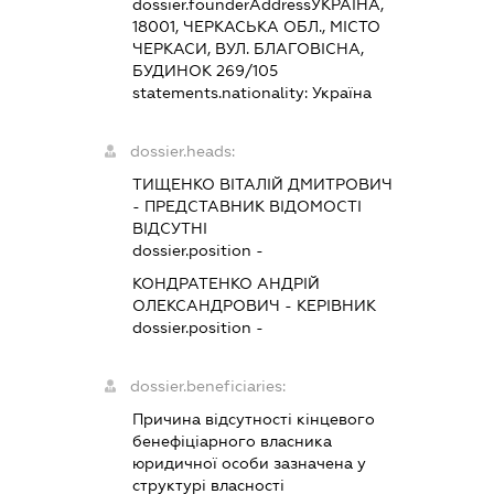
dossier.founderAddress
УКРАЇНА,
18001, ЧЕРКАСЬКА ОБЛ., МІСТО
ЧЕРКАСИ, ВУЛ. БЛАГОВІСНА,
БУДИНОК 269/105
statements.nationality:
Україна
dossier.heads:
ТИЩЕНКО ВІТАЛІЙ ДМИТРОВИЧ
-
ПРЕДСТАВНИК
ВІДОМОСТІ
ВІДСУТНІ
dossier.position -
КОНДРАТЕНКО АНДРІЙ
ОЛЕКСАНДРОВИЧ
-
КЕРІВНИК
dossier.position -
dossier.beneficiaries:
Причина відсутності кінцевого
бенефіціарного власника
юридичної особи зазначена у
структурі власності