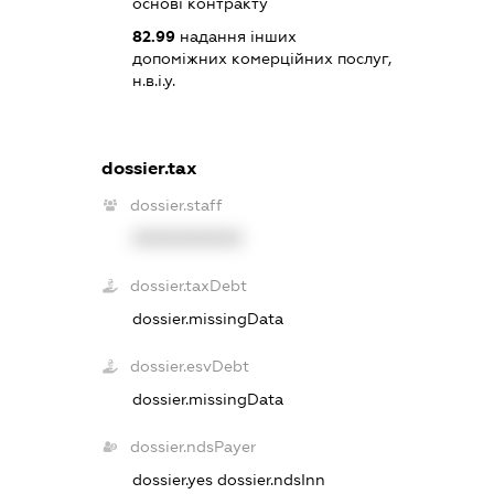
основі контракту
82.99
надання інших
допоміжних комерційних послуг,
н.в.і.у.
dossier.tax
dossier.staff
XXXXXXXXXX
dossier.taxDebt
dossier.missingData
dossier.esvDebt
dossier.missingData
dossier.ndsPayer
dossier.yes
dossier.ndsInn