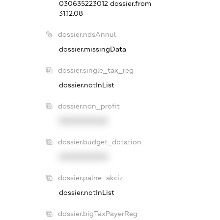
030635223012
dossier.from
31.12.08
dossier.ndsAnnul
dossier.missingData
dossier.single_tax_reg
dossier.notInList
dossier.non_profit
XXXXXXXXXX
dossier.budget_dotation
XXXXXXXXXX
dossier.palne_akciz
dossier.notInList
dossier.bigTaxPayerReg