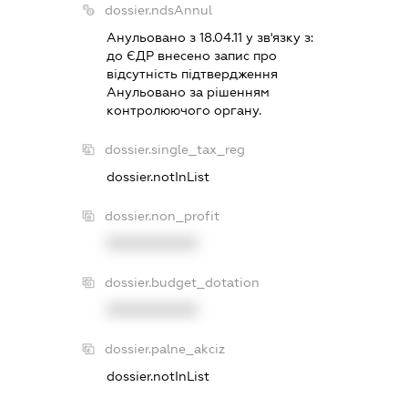
dossier.ndsAnnul
Анульовано з 18.04.11 у зв'язку з:
до ЄДР внесено запис про
вiдсутнiсть пiдтвердження
Анульовано за рiшенням
контролюючого органу.
dossier.single_tax_reg
dossier.notInList
dossier.non_profit
XXXXXXXXXX
dossier.budget_dotation
XXXXXXXXXX
dossier.palne_akciz
dossier.notInList