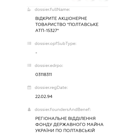
dossier.fullName:
ВІДКРИТЕ АКЦІОНЕРНЕ
ТОВАРИСТВО "ПОЛТАВСЬКЕ
АТП-15327"
dossier.opfSubType:
-
dossier.edrpo:
03118311
dossier.regDate:
22.02.94
dossier.foundersAndBenef:
РЕГІОНАЛЬНЕ ВІДДІЛЕННЯ
ФОНДУ ДЕРЖАВНОГО МАЙНА
УКРАЇНИ ПО ПОЛТАВСЬКІЙ