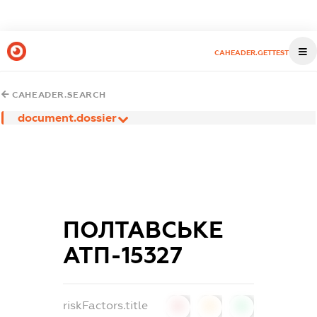
CAHEADER.GETTEST
CAHEADER.SEARCH
document.dossier
ПОЛТАВСЬКЕ
АТП-15327
riskFactors.title
0
0
0