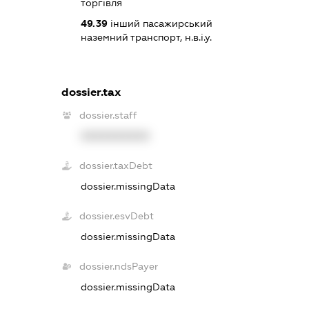
торгівля
49.39
інший пасажирський
наземний транспорт, н.в.і.у.
dossier.tax
dossier.staff
XXXXXXXXXX
dossier.taxDebt
dossier.missingData
dossier.esvDebt
dossier.missingData
dossier.ndsPayer
dossier.missingData