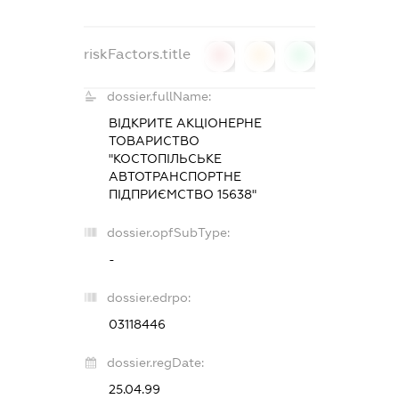
riskFactors.title
0
0
0
dossier.fullName:
ВІДКРИТЕ АКЦІОНЕРНЕ
ТОВАРИСТВО
"КОСТОПІЛЬСЬКЕ
АВТОТРАНСПОРТНЕ
ПІДПРИЄМСТВО 15638"
dossier.opfSubType:
-
dossier.edrpo:
03118446
dossier.regDate:
25.04.99