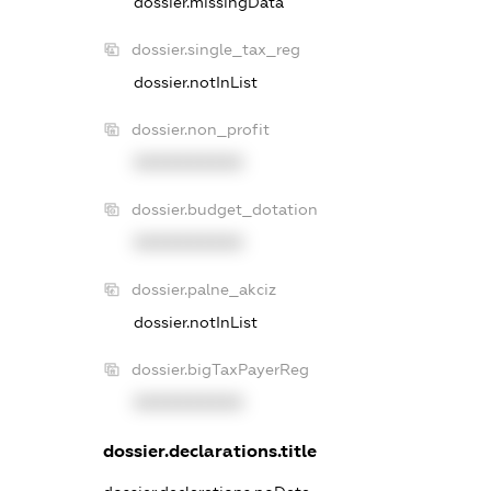
dossier.missingData
dossier.single_tax_reg
dossier.notInList
dossier.non_profit
XXXXXXXXXX
dossier.budget_dotation
XXXXXXXXXX
dossier.palne_akciz
dossier.notInList
dossier.bigTaxPayerReg
XXXXXXXXXX
dossier.declarations.title