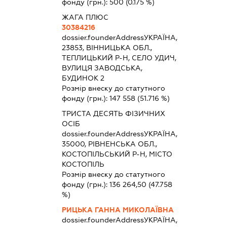
фонду (грн.):
500
(0.175 %)
ЖАГА ПЛЮС
30384216
dossier.founderAddress
УКРАЇНА,
23853, ВІННИЦЬКА ОБЛ.,
ТЕПЛИЦЬКИЙ Р-Н, СЕЛО УДИЧ,
ВУЛИЦЯ ЗАВОДСЬКА,
БУДИНОК 2
Розмір внеску до статутного
фонду (грн.):
147 558
(51.716 %)
ТРИСТА ДЕСЯТЬ ФІЗИЧНИХ
ОСІБ
dossier.founderAddress
УКРАЇНА,
35000, РІВНЕНСЬКА ОБЛ.,
КОСТОПІЛЬСЬКИЙ Р-Н, МІСТО
КОСТОПІЛЬ
Розмір внеску до статутного
фонду (грн.):
136 264,50
(47.758
%)
РИЦЬКА ГАННА МИКОЛАЇВНА
dossier.founderAddress
УКРАЇНА,