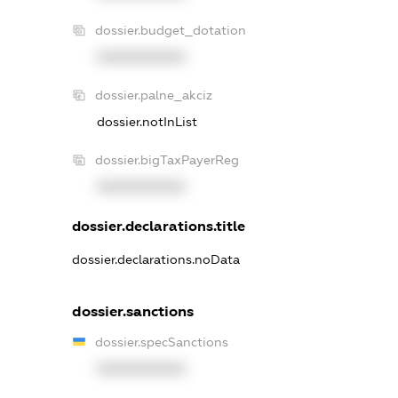
dossier.budget_dotation
XXXXXXXXXX
dossier.palne_akciz
dossier.notInList
dossier.bigTaxPayerReg
XXXXXXXXXX
dossier.declarations.title
dossier.declarations.noData
dossier.sanctions
dossier.specSanctions
XXXXXXXXXX