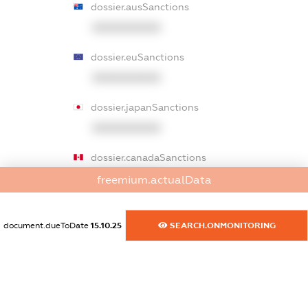
dossier.ausSanctions
XXXXXXXXXX
dossier.euSanctions
XXXXXXXXXX
dossier.japanSanctions
XXXXXXXXXX
dossier.canadaSanctions
XXXXXXXXXX
freemium.actualData
dossier.rfSanctions
document.dueToDate
15.10.25
SEARCH.ONMONITORING
XXXXXXXXXX
dossier.russian_reg_title
XXXXXXXXXX