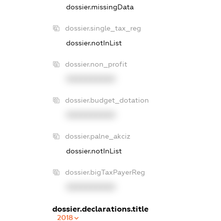
dossier.missingData
dossier.single_tax_reg
dossier.notInList
dossier.non_profit
XXXXXXXXXX
dossier.budget_dotation
XXXXXXXXXX
dossier.palne_akciz
dossier.notInList
dossier.bigTaxPayerReg
XXXXXXXXXX
dossier.declarations.title
2018