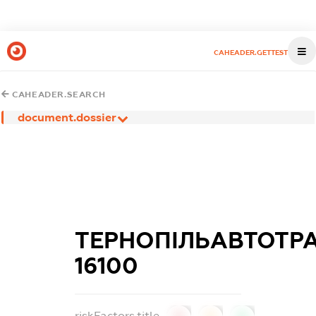
CAHEADER.GETTEST
CAHEADER.SEARCH
document.dossier
ТЕРНОПІЛЬАВТОТР
16100
riskFactors.title