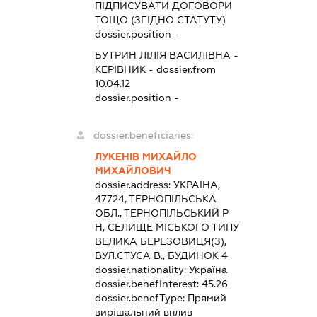
ПІДПИСУВАТИ ДОГОВОРИ
ТОЩО (ЗГІДНО СТАТУТУ)
dossier.position -
БУТРИН ЛІЛІЯ ВАСИЛІВНА
-
КЕРІВНИК
- dossier.from
10.04.12
dossier.position -
dossier.beneficiaries:
ЛУКЕНІВ МИХАЙЛО
МИХАЙЛОВИЧ
dossier.address:
УКРАЇНА,
47724, ТЕРНОПІЛЬСЬКА
ОБЛ., ТЕРНОПІЛЬСЬКИЙ Р-
Н, СЕЛИЩЕ МІСЬКОГО ТИПУ
ВЕЛИКА БЕРЕЗОВИЦЯ(З),
ВУЛ.СТУСА В., БУДИНОК 4
dossier.nationality:
Україна
dossier.benefInterest:
45.26
dossier.benefType:
Прямий
вирішальний вплив