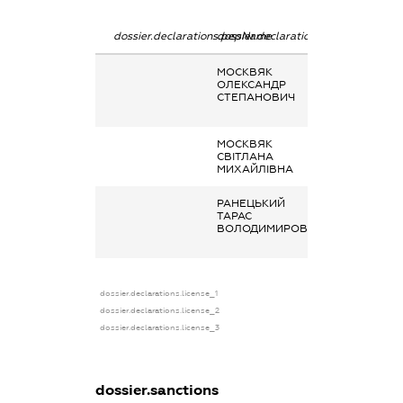
dossier.declarations.pepName
dossier.declarations.personName
dossier.declara
МОСКВЯК
Заробітна плат
ОЛЕКСАНДР
отримана за
СТЕПАНОВИЧ
основним місц
роботи
МОСКВЯК
Акції
СВІТЛАНА
МИХАЙЛІВНА
РАНЕЦЬКИЙ
Заробітна плат
ТАРАС
отримана за
ВОЛОДИМИРОВИЧ
основним місц
роботи
dossier.declarations.license_1
dossier.declarations.license_2
dossier.declarations.license_3
dossier.sanctions