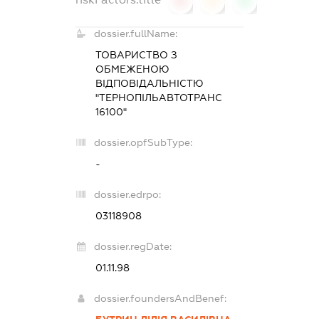
0
0
0
dossier.fullName:
ТОВАРИСТВО З
ОБМЕЖЕНОЮ
ВІДПОВІДАЛЬНІСТЮ
"ТЕРНОПІЛЬАВТОТРАНС
16100"
dossier.opfSubType:
-
dossier.edrpo:
03118908
dossier.regDate:
01.11.98
dossier.foundersAndBenef: