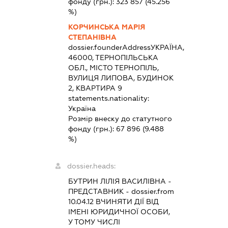
фонду (грн.):
323 857
(45.256
%)
КОРЧИНСЬКА МАРІЯ
СТЕПАНІВНА
dossier.founderAddress
УКРАЇНА,
46000, ТЕРНОПІЛЬСЬКА
ОБЛ., МІСТО ТЕРНОПІЛЬ,
ВУЛИЦЯ ЛИПОВА, БУДИНОК
2, КВАРТИРА 9
statements.nationality:
Україна
Розмір внеску до статутного
фонду (грн.):
67 896
(9.488
%)
dossier.heads:
БУТРИН ЛІЛІЯ ВАСИЛІВНА
-
ПРЕДСТАВНИК
- dossier.from
10.04.12
ВЧИНЯТИ ДІЇ ВІД
ІМЕНІ ЮРИДИЧНОЇ ОСОБИ,
У ТОМУ ЧИСЛІ