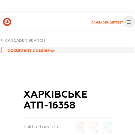
CAHEADER.GETTEST
CAHEADER.SEARCH
document.dossier
ХАРКІВСЬКЕ
АТП-16358
riskFactors.title
0
0
0