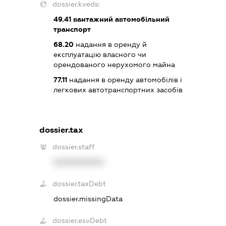
dossier.kveds:
49.41
вантажний автомобільний
транспорт
68.20
надання в оренду й
експлуатацію власного чи
орендованого нерухомого майна
77.11
надання в оренду автомобілів і
легкових автотранспортних засобів
dossier.tax
dossier.staff
XXXXXXXXXX
dossier.taxDebt
dossier.missingData
dossier.esvDebt