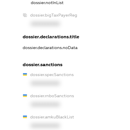
dossier.notInList
dossier.bigTaxPayerReg
XXXXXXXXXX
dossier.declarations.title
dossier.declarations.noData
dossier.sanctions
dossier.specSanctions
XXXXXXXXXX
dossier.rnboSanctions
XXXXXXXXXX
dossier.amkuBlackList
XXXXXXXXXX