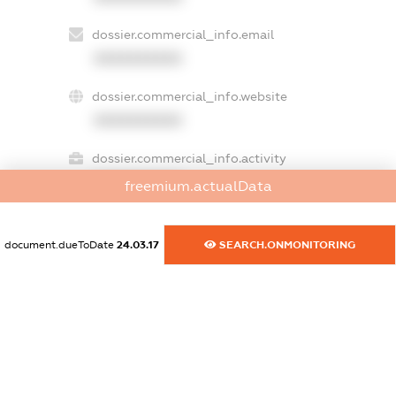
dossier.commercial_info.email
XXXXXXXXXX
dossier.commercial_info.website
XXXXXXXXXX
dossier.commercial_info.activity
XXXXXXXXXX
freemium.actualData
document.dueToDate
24.03.17
SEARCH.ONMONITORING
freemium.exampleText_1
freemium.exampleText_2
freemium.anonymousPerSearch2
FREEMIUM.DETAILS
FREEMIUM.REGISTER