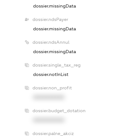
dossier.missingData
dossier.ndsPayer
dossier.missingData
dossier.ndsAnnul
dossier.missingData
dossier.single_tax_reg
dossier.notInList
dossier.non_profit
XXXXXXXXXX
dossier.budget_dotation
XXXXXXXXXX
dossier.palne_akciz