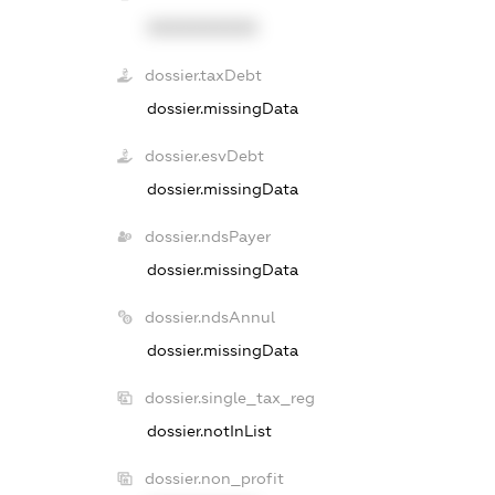
XXXXXXXXXX
dossier.taxDebt
dossier.missingData
dossier.esvDebt
dossier.missingData
dossier.ndsPayer
dossier.missingData
dossier.ndsAnnul
dossier.missingData
dossier.single_tax_reg
dossier.notInList
dossier.non_profit