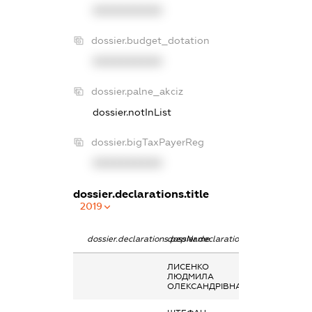
XXXXXXXXXX
dossier.budget_dotation
XXXXXXXXXX
dossier.palne_akciz
dossier.notInList
dossier.bigTaxPayerReg
XXXXXXXXXX
dossier.declarations.title
2019
dossier.declarations.pepName
dossier.declarations.personName
dossier.declara
ЛИСЕНКО
Інше, державн
ЛЮДМИЛА
допомога
ОЛЕКСАНДРІВНА
інвалідам