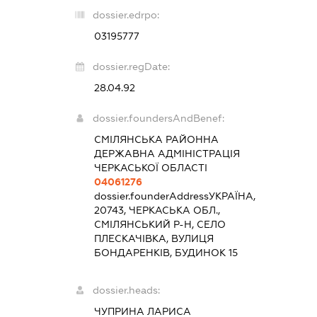
dossier.edrpo:
03195777
dossier.regDate:
28.04.92
dossier.foundersAndBenef:
СМІЛЯНСЬКА РАЙОННА
ДЕРЖАВНА АДМІНІСТРАЦІЯ
ЧЕРКАСЬКОЇ ОБЛАСТІ
04061276
dossier.founderAddress
УКРАЇНА,
20743, ЧЕРКАСЬКА ОБЛ.,
СМІЛЯНСЬКИЙ Р-Н, СЕЛО
ПЛЕСКАЧІВКА, ВУЛИЦЯ
БОНДАРЕНКІВ, БУДИНОК 15
dossier.heads:
ЧУПРИНА ЛАРИСА