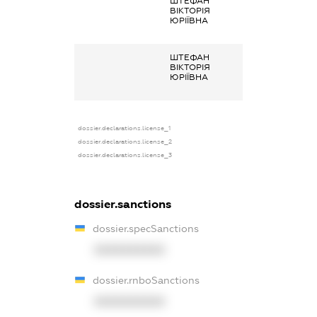
ШТЕФАН
Заробітна плат
ВІКТОРІЯ
отримана за
ЮРІЇВНА
основним місце
роботи
ШТЕФАН
Заробітна плат
ВІКТОРІЯ
отримана за
ЮРІЇВНА
основним місце
роботи
dossier.declarations.license_1
dossier.declarations.license_2
dossier.declarations.license_3
dossier.sanctions
dossier.specSanctions
XXXXXXXXXX
dossier.rnboSanctions
XXXXXXXXXX