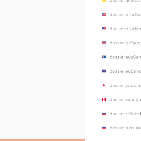
dossier.amkuB
dossier.ofacSa
dossier.ofacN
dossier.gbSan
dossier.ausSa
dossier.euSan
dossier.japan
dossier.canad
dossier.rfSanc
dossier.russia