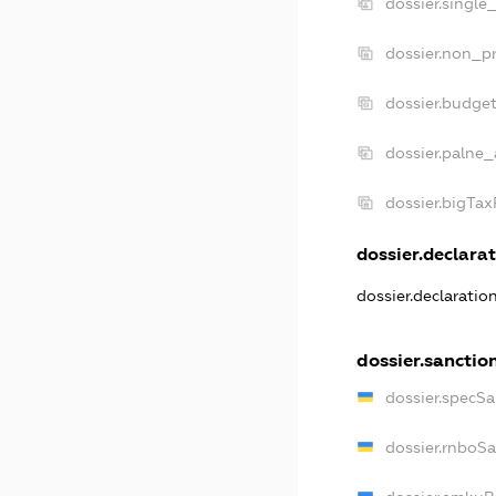
dossier.single
dossier.non_pr
dossier.budge
dossier.palne_
dossier.bigTa
dossier.declarat
dossier.declarati
dossier.sanctio
dossier.specS
dossier.rnboS