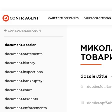
CONTR AGENT
CAHEADER.COMPANIES
CAHEADER.PERSONS
CAHEADER.SEARCH
document.dossier
МИКОЛ
document.statements
ТОВАР
document.history
document.inspections
dossier.title
document.bankruptcy
dossier.fullNa
document.court
document.taxdebts
dossier.opfSu
document.enforcements