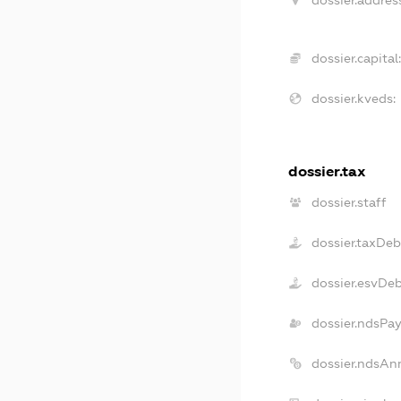
dossier.addres
dossier.capital
dossier.kveds:
dossier.tax
dossier.staff
dossier.taxDeb
dossier.esvDe
dossier.ndsPay
dossier.ndsAn