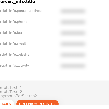
rcial_info.title
rcial_info.postal_address
XXXXXXXXXX
rcial_info.phone
XXXXXXXXXX
cial_info.fax
XXXXXXXXXX
cial_info.email
XXXXXXXXXX
cial_info.website
XXXXXXXXXX
cial_info.activity
XXXXXXXXXX
ampleText_1
ampleText_2
onymousPerSearch2
ETAILS
FREEMIUM.REGISTER