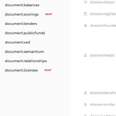
dossier.edrpo:
document.balances
dossier.regDat
document.scorings
new!
document.tenders
dossier.found
document.publicfunds
document.ved
document.semantrum
dossier.heads:
document.relationships
document.licenses
new!
dossier.benefic
dossier.smida: