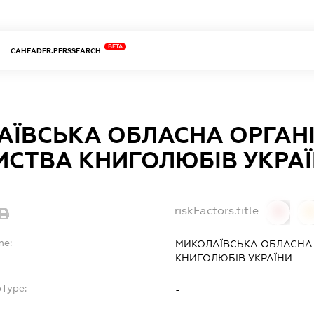
BETA
CAHEADER.PERSSEARCH
АЇВСЬКА ОБЛАСНА ОРГАНІ
ИСТВА КНИГОЛЮБІВ УКРА
riskFactors.title
0
0
me:
МИКОЛАЇВСЬКА ОБЛАСНА 
КНИГОЛЮБІВ УКРАЇНИ
bType:
-