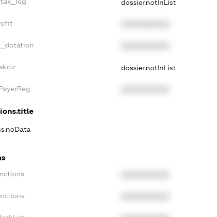
_tax_reg
dossier.notInList
ofit
XXXXXXXXXX
t_dotation
XXXXXXXXXX
akciz
dossier.notInList
xPayerReg
XXXXXXXXXX
ions.title
ons.noData
ns
anctions
XXXXXXXXXX
anctions
XXXXXXXXXX