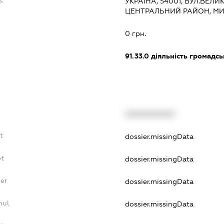
s:
УКРАЇНА, 54001, ВУЛ.ВЕЛИ
ЦЕНТРАЛЬНИЙ РАЙОН, М
:
0 грн.
91.33.0
діяльність громадськи
XXXXXXXXXX
t
dossier.missingData
bt
dossier.missingData
er
dossier.missingData
nul
dossier.missingData