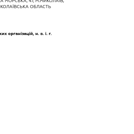
КА МОРСЬКА, 47, М.МИКОЛАЇВ,
ИКОЛАЇВСЬКА ОБЛАСТЬ
х організацій, н. в. і. г.