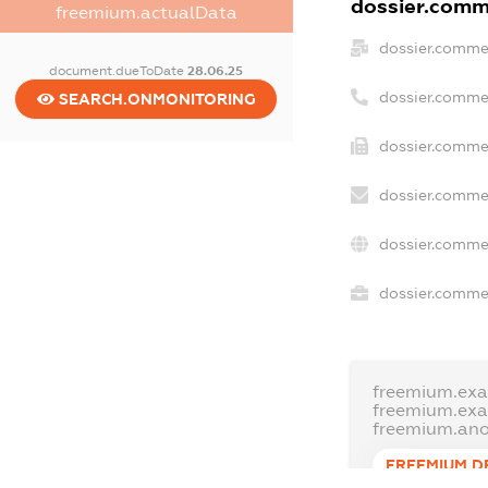
dossier.comme
freemium.actualData
dossier.comme
document.dueToDate
28.06.25
dossier.comme
SEARCH.ONMONITORING
dossier.commer
dossier.commer
dossier.commer
dossier.commer
freemium.ex
freemium.ex
freemium.an
FREEMIUM.D