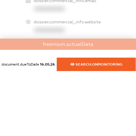
dossier.commercial_info.email
XXXXXXXXXX
dossier.commercial_info.website
XXXXXXXXXX
dossier.commercial_info.activity
freemium.actualData
XXXXXXXXXX
document.dueToDate
16.05.26
SEARCH.ONMONITORING
freemium.exampleText_1
freemium.exampleText_2
freemium.anonymousPerSearch2
FREEMIUM.DETAILS
FREEMIUM.REGISTER