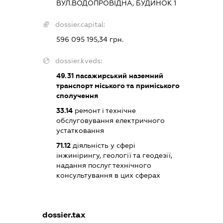
ВУЛ.ВОДОПРОВІДНА, БУДИНОК 1
dossier.capital:
596 095 195,34 грн.
dossier.kveds:
49.31
пасажирський наземний
транспорт міського та приміського
сполучення
33.14
ремонт і технічне
обслуговування електричного
устатковання
71.12
діяльність у сфері
інжинірингу, геології та геодезії,
надання послуг технічного
консультування в цих сферах
dossier.tax