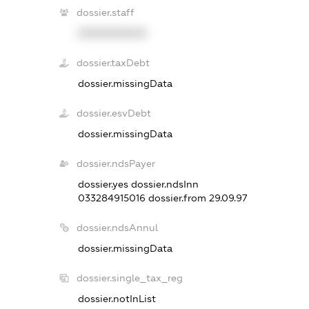
dossier.staff
XXXXXXXXXX
dossier.taxDebt
dossier.missingData
dossier.esvDebt
dossier.missingData
dossier.ndsPayer
dossier.yes
dossier.ndsInn
033284915016
dossier.from 29.09.97
dossier.ndsAnnul
dossier.missingData
dossier.single_tax_reg
dossier.notInList