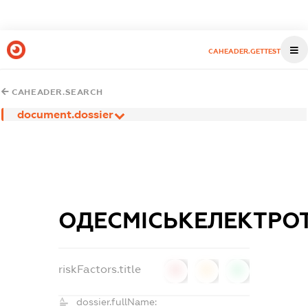
CAHEADER.GETTEST
CAHEADER.SEARCH
document.dossier
ОДЕСМІСЬКЕЛЕКТРО
riskFactors.title
0
0
0
dossier.fullName: