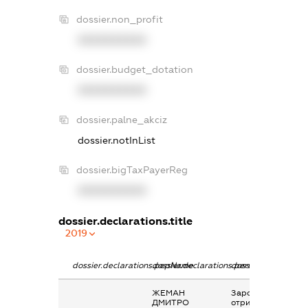
dossier.non_profit
XXXXXXXXXX
dossier.budget_dotation
XXXXXXXXXX
dossier.palne_akciz
dossier.notInList
dossier.bigTaxPayerReg
XXXXXXXXXX
dossier.declarations.title
2019
dossier.declarations.pepName
dossier.declarations.personName
dossier.declaration
ЖЕМАН
Заробітна плата
ДМИТРО
отримана за