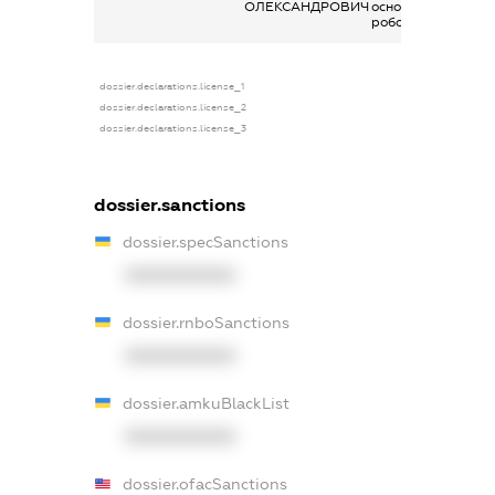
ОЛЕКСАНДРОВИЧ
основним місцем
роботи
dossier.declarations.license_1
dossier.declarations.license_2
dossier.declarations.license_3
dossier.sanctions
dossier.specSanctions
XXXXXXXXXX
dossier.rnboSanctions
XXXXXXXXXX
dossier.amkuBlackList
XXXXXXXXXX
dossier.ofacSanctions