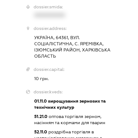
dossier.smida:
XXXXXXXXXX
dossier.address:
УКРАЇНА, 64361, ВУЛ.
СОЦІАЛІСТИЧНА, С. ЯРЕМІВКА,
ІЗЮМСЬКИЙ РАЙОН, ХАРКІВСЬКА
ОБЛАСТЬ
dossier.capital:
10 грн.
dossier.kveds:
01.11.0
вирощування зернових та
технічних культур
51.21.0
оптова торгівля зерном,
насінням та кормами для тварин
52.11.0
роздрібна торгівля в
неспеціалізованих магазинах з