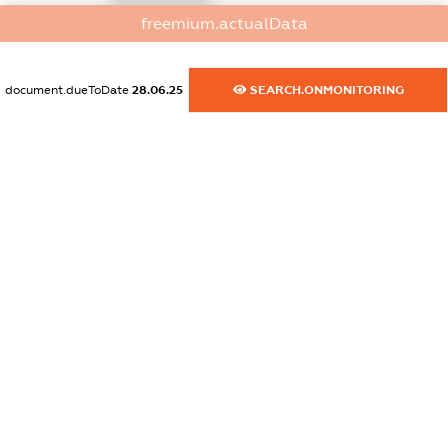
freemium.actualData
dossier.commercial_info.activity
XXXXXXXXXX
document.dueToDate
28.06.25
SEARCH.ONMONITORING
freemium.exampleText_1
freemium.exampleText_2
freemium.anonymousPerSearch2
FREEMIUM.DETAILS
FREEMIUM.REGISTER