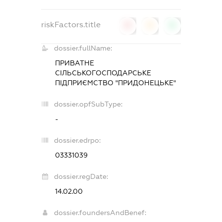
riskFactors.title
0
0
0
dossier.fullName:
ПРИВАТНЕ
СІЛЬСЬКОГОСПОДАРСЬКЕ
ПІДПРИЄМСТВО "ПРИДОНЕЦЬКЕ"
dossier.opfSubType:
-
dossier.edrpo:
03331039
dossier.regDate:
14.02.00
dossier.foundersAndBenef: