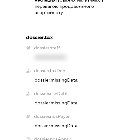
перевагою продовольчого
асортименту
dossier.tax
dossier.staff
XXXXXXXXXX
dossier.taxDebt
dossier.missingData
dossier.esvDebt
dossier.missingData
dossier.ndsPayer
dossier.missingData
dossier.ndsAnnul