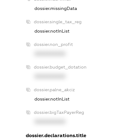
dossier.missingData
dossier.single_tax_reg
dossier.notInList
dossier.non_profit
XXXXXXXXXX
dossier.budget_dotation
XXXXXXXXXX
dossier.palne_akciz
dossier.notInList
dossier.bigTaxPayerReg
XXXXXXXXXX
dossier.declarations.title