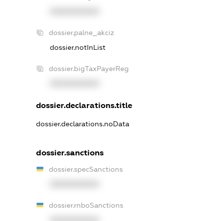
XXXXXXXXXX
dossier.palne_akciz
dossier.notInList
dossier.bigTaxPayerReg
XXXXXXXXXX
dossier.declarations.title
dossier.declarations.noData
dossier.sanctions
dossier.specSanctions
XXXXXXXXXX
dossier.rnboSanctions
XXXXXXXXXX