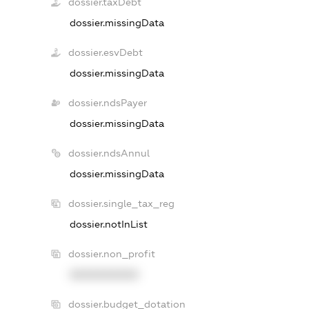
dossier.taxDebt
dossier.missingData
dossier.esvDebt
dossier.missingData
dossier.ndsPayer
dossier.missingData
dossier.ndsAnnul
dossier.missingData
dossier.single_tax_reg
dossier.notInList
dossier.non_profit
XXXXXXXXXX
dossier.budget_dotation