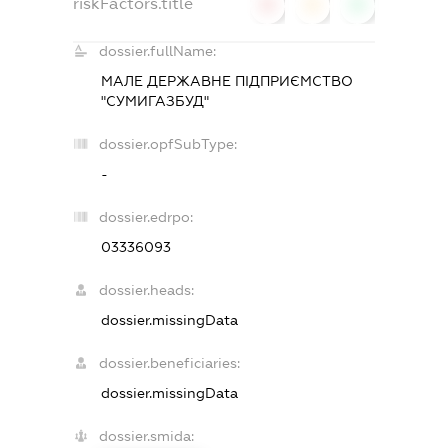
riskFactors.title
0
0
0
dossier.fullName:
МАЛЕ ДЕРЖАВНЕ ПІДПРИЄМСТВО
"СУМИГАЗБУД"
dossier.opfSubType:
-
dossier.edrpo:
03336093
dossier.heads:
dossier.missingData
dossier.beneficiaries:
dossier.missingData
dossier.smida: