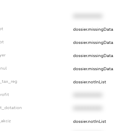
XXXXXXXXXX
bt
dossier.missingData
bt
dossier.missingData
yer
dossier.missingData
nnul
dossier.missingData
e_tax_reg
dossier.notInList
rofit
XXXXXXXXXX
et_dotation
XXXXXXXXXX
_akciz
dossier.notInList