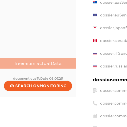
dossier.ausSa
dossier.euSan
dossier.japan
dossier.cana
dossier.rfSan
freemium.actualData
dossier.russia
document.dueToDate
06.07.25
dossier.comm
SEARCH.ONMONITORING
dossier.comme
dossier.comm
dossier.comme