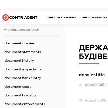
CONTR AGENT
CAHEADER.COMPANIES
CAHEADER.PERSONS
CAHEADER.SEARCH
document.dossier
ДЕРЖА
document.statements
БУДІВЕ
document.history
document.inspections
dossier.title
document.bankruptcy
dossier.fullN
document.court
document.taxdebts
dossier.opfSu
document.enforcements