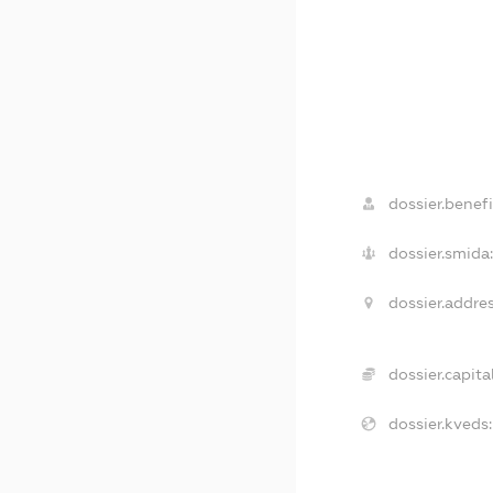
dossier.benefi
dossier.smida
dossier.addres
dossier.capital
dossier.kveds: