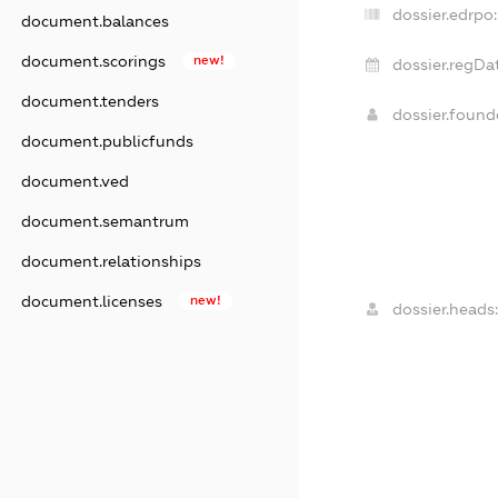
dossier.edrpo:
document.balances
document.scorings
new!
dossier.regDa
document.tenders
dossier.foun
document.publicfunds
document.ved
document.semantrum
document.relationships
document.licenses
new!
dossier.heads