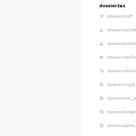
dossier.tax
dossier.staff
dossier.taxDe
dossier.esvDe
dossier.ndsPa
dossier.ndsA
dossier.singl
dossier.non_p
dossier.budg
dossier.palne