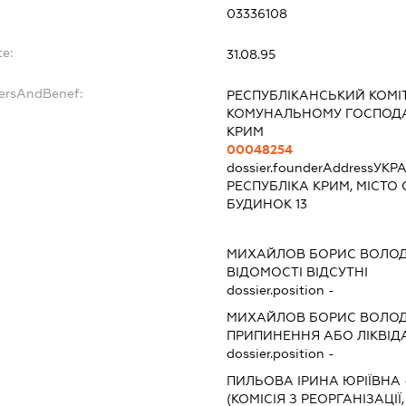
03336108
te:
31.08.95
dersAndBenef:
РЕСПУБЛІКАНСЬКИЙ КОМІ
КОМУНАЛЬНОМУ ГОСПОДА
КРИМ
00048254
dossier.founderAddress
УКРА
РЕСПУБЛІКА КРИМ, МІСТО 
БУДИНОК 13
:
МИХАЙЛОВ БОРИС ВОЛО
ВІДОМОСТІ ВІДСУТНІ
dossier.position -
МИХАЙЛОВ БОРИС ВОЛО
ПРИПИНЕННЯ АБО ЛІКВІД
dossier.position -
ПИЛЬОВА ІРИНА ЮРІЇВНА
(КОМІСІЯ З РЕОРГАНІЗАЦІЇ