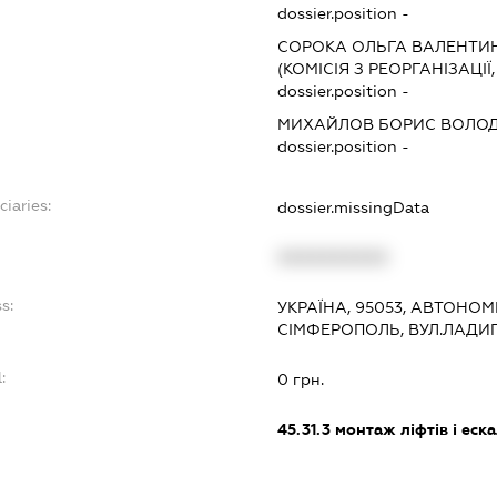
dossier.position -
СОРОКА ОЛЬГА ВАЛЕНТИ
(КОМІСІЯ З РЕОРГАНІЗАЦІЇ
dossier.position -
МИХАЙЛОВ БОРИС ВОЛО
dossier.position -
ciaries:
dossier.missingData
:
XXXXXXXXXX
s:
УКРАЇНА, 95053, АВТОНОМ
СІМФЕРОПОЛЬ, ВУЛ.ЛАДИГ
:
0 грн.
45.31.3
монтаж ліфтів і еск