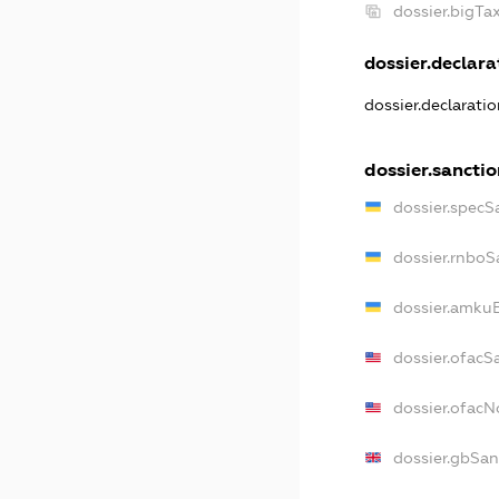
dossier.bigT
dossier.declarat
dossier.declarati
dossier.sancti
dossier.specS
dossier.rnboS
dossier.amkuB
dossier.ofacS
dossier.ofac
dossier.gbSan