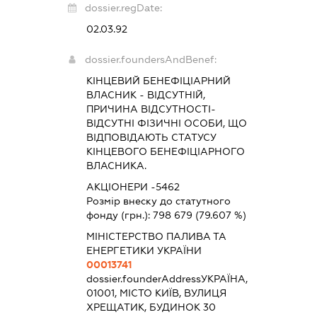
dossier.regDate:
02.03.92
dossier.foundersAndBenef:
КІНЦЕВИЙ БЕНЕФІЦІАРНИЙ
ВЛАСНИК - ВІДСУТНІЙ,
ПРИЧИНА ВІДСУТНОСТІ-
ВІДСУТНІ ФІЗИЧНІ ОСОБИ, ЩО
ВІДПОВІДАЮТЬ СТАТУСУ
КІНЦЕВОГО БЕНЕФІЦІАРНОГО
ВЛАСНИКА.
АКЦІОНЕРИ -5462
Розмір внеску до статутного
фонду (грн.):
798 679
(79.607 %)
МІНІСТЕРСТВО ПАЛИВА ТА
ЕНЕРГЕТИКИ УКРАЇНИ
00013741
dossier.founderAddress
УКРАЇНА,
01001, МІСТО КИЇВ, ВУЛИЦЯ
ХРЕЩАТИК, БУДИНОК 30