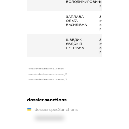
ВОЛОДИМИРОВИЧ
основним місцем
роботи
ЗАПЛАВА
Заробітна плата
ОЛЬГА
отримана за
ВАСИЛІВНА
основним місцем
роботи
ШВЕДИК
Заробітна плата
ЄВДОКІЯ
отримана за
ПЕТРІВНА
основним місцем
роботи
dossier.declarations.license_1
dossier.declarations.license_2
dossier.declarations.license_3
dossier.sanctions
dossier.specSanctions
XXXXXXXXXX