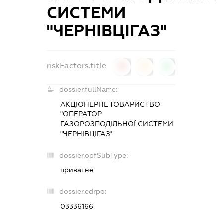
СИСТЕМИ
"ЧЕРНІВЦІГАЗ"
riskFactors.title
0
0
0
dossier.fullName:
АКЦІОНЕРНЕ ТОВАРИСТВО
"ОПЕРАТОР
ГАЗОРОЗПОДІЛЬНОЇ СИСТЕМИ
"ЧЕРНІВЦІГАЗ"
dossier.opfSubType:
приватне
dossier.edrpo:
03336166