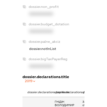
dossier.non_profit
XXXXXXXXXX
dossier.budget_dotation
XXXXXXXXXX
dossier.palne_akciz
dossier.notInList
dossier.bigTaxPayerReg
XXXXXXXXXX
dossier.declarations.title
2019
dossier.declarations.pepName
dossier.declarations.personName
dossier.declarati
ГНІДІН
Заробітна плата
ВОЛОДИМИР
отримана за