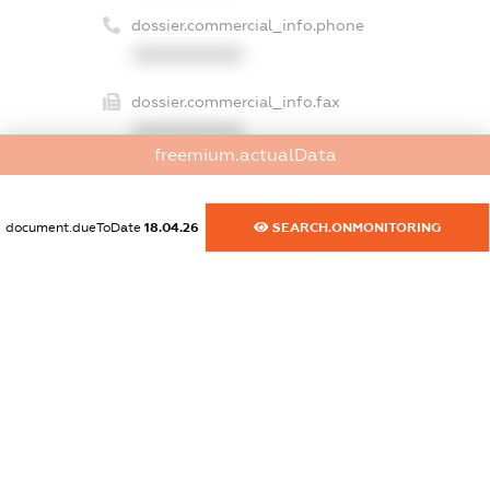
dossier.commercial_info.phone
XXXXXXXXXX
dossier.commercial_info.fax
XXXXXXXXXX
freemium.actualData
dossier.commercial_info.email
XXXXXXXXXX
document.dueToDate
18.04.26
SEARCH.ONMONITORING
dossier.commercial_info.website
XXXXXXXXXX
dossier.commercial_info.activity
XXXXXXXXXX
freemium.exampleText_1
freemium.exampleText_2