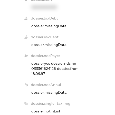
XXXXXXXXXX
dossier.taxDebt
dossier.missingData
dossier.esvDebt
dossier.missingData
dossier.ndsPayer
dossier.yes
dossier.ndsInn
033361624126
dossier.from
18.09.97
dossier.ndsAnnul
dossier.missingData
dossier.single_tax_reg
dossier.notInList