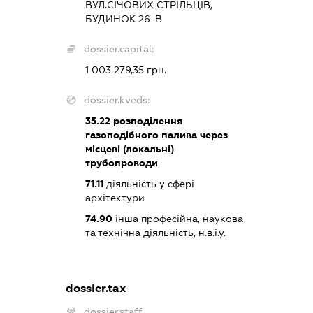
ВУЛ.СІЧОВИХ СТРІЛЬЦІВ,
БУДИНОК 26-В
dossier.capital:
1 003 279,35 грн.
dossier.kveds:
35.22
розподілення
газоподібного палива через
місцеві (локальні)
трубопроводи
71.11
діяльність у сфері
архітектури
74.90
інша професійна, наукова
та технічна діяльність, н.в.і.у.
dossier.tax
dossier.staff