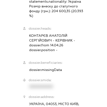
statements.nationality:
Україна
Розмір внеску до статутного
фонду (грн.):
204 600,35
(20.393
%)
dossier.heads:
КОНТАРЄВ АНАТОЛІЙ
СЕРГІЙОВИЧ
-
КЕРІВНИК
-
dossier.from 14.04.26
dossier.position -
dossier.beneficiaries:
dossier.missingData
dossier.smida:
XXXXXXXXXX
dossier.address:
УКРАЇНА, 04053, МІСТО КИЇВ,