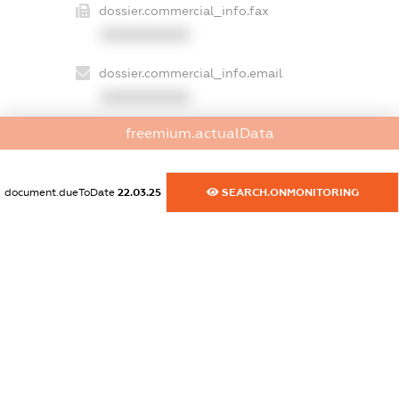
dossier.commercial_info.fax
XXXXXXXXXX
dossier.commercial_info.email
XXXXXXXXXX
freemium.actualData
dossier.commercial_info.website
XXXXXXXXXX
document.dueToDate
22.03.25
SEARCH.ONMONITORING
dossier.commercial_info.activity
XXXXXXXXXX
freemium.exampleText_1
freemium.exampleText_2
freemium.anonymousPerSearch2
FREEMIUM.DETAILS
FREEMIUM.REGISTER