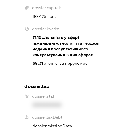
dossier.capital:
80 425 грн.
dossier.kveds:
71.12
діяльність у сфері
інжинірингу, геології та геодезії,
надання послуг технічного
консультування в цих сферах
68.31
агентства нерухомості
dossier.tax
dossier.staff
XXXXXXXXXX
dossier.taxDebt
dossier.missingData