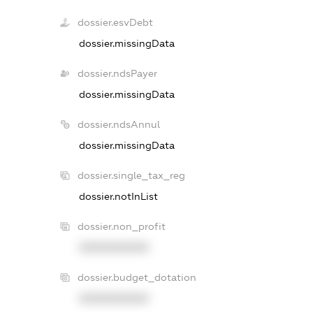
dossier.esvDebt
dossier.missingData
dossier.ndsPayer
dossier.missingData
dossier.ndsAnnul
dossier.missingData
dossier.single_tax_reg
dossier.notInList
dossier.non_profit
XXXXXXXXXX
dossier.budget_dotation
XXXXXXXXXX