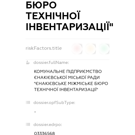
БЮРО
ТЕХНІЧНОЇ
ІНВЕНТАРИЗАЦІЇ"
riskFactors.title
0
0
0
dossier.fullName:
КОМУНАЛЬНЕ ПІДПРИЄМСТВО
ЄНАКІЄВСЬКОЇ МІСЬКОЇ РАДИ
"ЄНАКІЄВСЬКЕ МІЖМІСЬКЕ БЮРО
ТЕХНІЧНОЇ ІНВЕНТАРИЗАЦІЇ"
dossier.opfSubType:
-
dossier.edrpo:
03336568