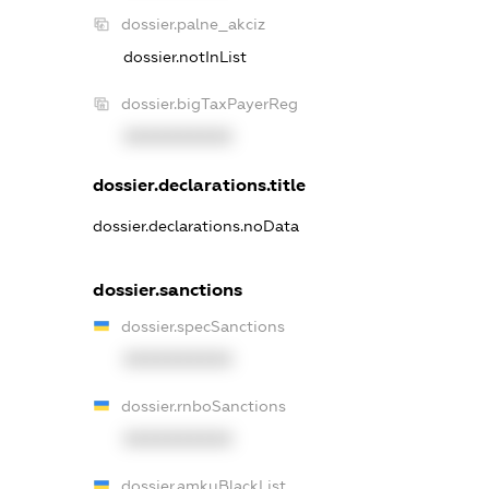
dossier.palne_akciz
dossier.notInList
dossier.bigTaxPayerReg
XXXXXXXXXX
dossier.declarations.title
dossier.declarations.noData
dossier.sanctions
dossier.specSanctions
XXXXXXXXXX
dossier.rnboSanctions
XXXXXXXXXX
dossier.amkuBlackList