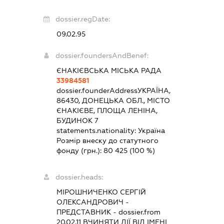
dossier.regDate:
09.02.95
dossier.foundersAndBenef:
ЄНАКІЄВСЬКА МІСЬКА РАДА
33984581
dossier.founderAddress
УКРАЇНА,
86430, ДОНЕЦЬКА ОБЛ., МІСТО
ЄНАКІЄВЕ, ПЛОЩА ЛЕНІНА,
БУДИНОК 7
statements.nationality:
Україна
Розмір внеску до статутного
фонду (грн.):
80 425
(100 %)
dossier.heads:
МІРОШНИЧЕНКО СЕРГІЙ
ОЛЕКСАНДРОВИЧ
-
ПРЕДСТАВНИК
- dossier.from
20.02.11
ВЧИНЯТИ ДІЇ ВІД ІМЕНІ