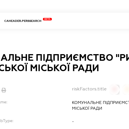
BETA
CAHEADER.PERSSEARCH
АЛЬНЕ ПІДПРИЄМСТВО "Р
СЬКОЇ МІСЬКОЇ РАДИ
riskFactors.title
0
ame:
КОМУНАЛЬНЕ ПІДПРИЄМСТ
МІСЬКОЇ РАДИ
ubType:
-