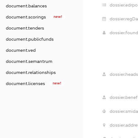
dossier.edrpo
document.balances
document.scorings
new!
dossier.regDa
document.tenders
dossier.foun
document.publicfunds
document.ved
document.semantrum
document.relationships
dossier.heads
document.licenses
new!
dossier.benefi
dossier.smida
dossier.addre