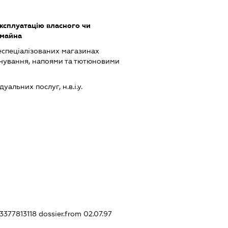
ксплуатацію власного чи
 майна
еспеціалізованих магазинах
чування, напоями та тютюновими
альних послуг, н.в.і.у.
33377813118
dossier.from 02.07.97