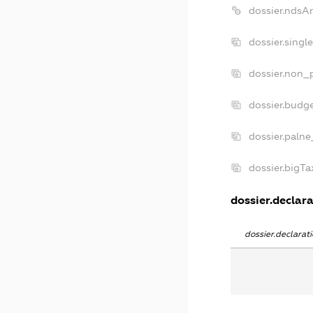
dossier.ndsA
dossier.singl
dossier.non_p
dossier.budg
dossier.palne
dossier.bigT
dossier.declara
dossier.declara