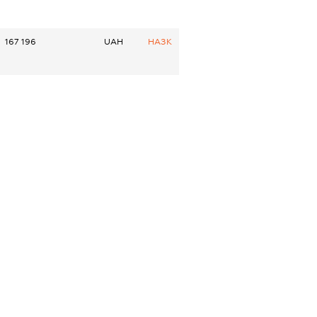
167 196
UAH
НАЗК