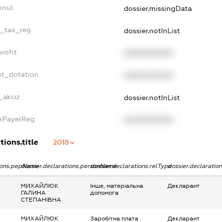
nnul
dossier.missingData
e_tax_reg
dossier.notInList
rofit
XXXXXXXXXX
et_dotation
XXXXXXXXXX
_akciz
dossier.notInList
axPayerReg
XXXXXXXXXX
tions.title
2018
tions.pepName
dossier.declarations.personName
dossier.declarations.relType
dossier.declaratio
МИХАЙЛЮК
Інше, матеріальна
Декларант
ГАЛИНА
допомога
СТЕПАНІВНА
МИХАЙЛЮК
Заробітна плата
Декларант