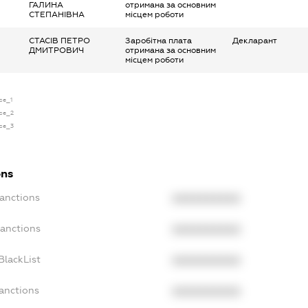
ГАЛИНА
отримана за основним
СТЕПАНІВНА
місцем роботи
СТАСІВ ПЕТРО
Заробітна плата
Декларант
ДМИТРОВИЧ
отримана за основним
місцем роботи
nse_1
nse_2
nse_3
ons
Sanctions
XXXXXXXXXX
Sanctions
XXXXXXXXXX
BlackList
XXXXXXXXXX
anctions
XXXXXXXXXX