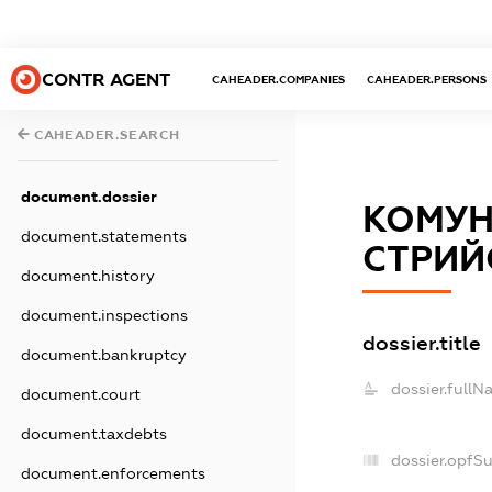
CONTR AGENT
CAHEADER.COMPANIES
CAHEADER.PERSONS
CAHEADER.SEARCH
document.dossier
КОМУН
document.statements
СТРИЙ
document.history
document.inspections
dossier.title
document.bankruptcy
dossier.fullN
document.court
document.taxdebts
dossier.opfS
document.enforcements