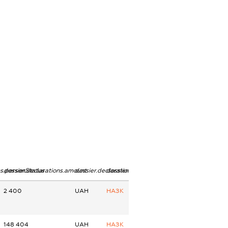
ns.personStatus
dossier.declarations.amount
dossier.declarations.currency
dossier.declarations.source
2 400
UAH
НАЗК
148 404
UAH
НАЗК