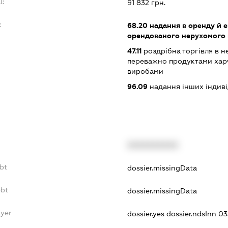
l:
91 832 грн.
:
68.20
надання в оренду й е
орендованого нерухомого
47.11
роздрібна торгівля в н
переважно продуктами хар
виробами
96.09
надання інших індивіду
XXXXXXXXXX
bt
dossier.missingData
ebt
dossier.missingData
ayer
dossier.yes
dossier.ndsInn 0