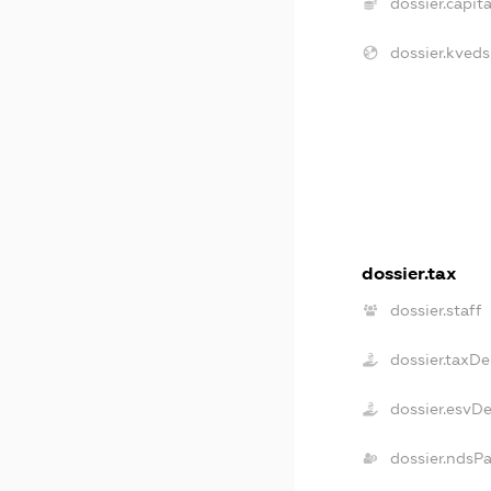
dossier.capita
dossier.kveds
dossier.tax
dossier.staff
dossier.taxDe
dossier.esvD
dossier.ndsP