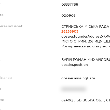
:
03337786
te:
02.09.03
dersAndBenef:
СТРИЙСЬКА МІСЬКА РАДА
26256903
dossier.founderAddress
УКРА
МІСТО СТРИЙ, ВУЛИЦЯ ШЕ
Розмір внеску до статутног
:
БУРІЙ РОМАН МИХАЙЛОВ
dossier.position -
ciaries:
dossier.missingData
:
XXXXXXXXXX
ss:
82400, ЛЬВІВСЬКА ОБЛ., 