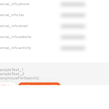
ercial_info.phone
XXXXXXXXXX
rcial_info.fax
XXXXXXXXXX
rcial_info.email
XXXXXXXXXX
ercial_info.website
XXXXXXXXXX
rcial_info.activity
XXXXXXXXXX
ampleText_1
xampleText_2
nonymousPerSearch2
DETAILS
FREEMIUM.REGISTER