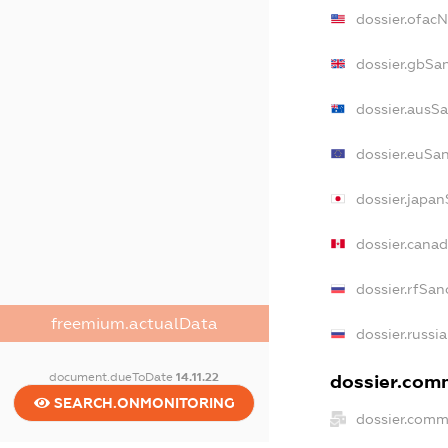
dossier.ofac
dossier.gbSa
dossier.ausS
dossier.euSa
dossier.japa
dossier.cana
dossier.rfSan
freemium.actualData
dossier.russi
document.dueToDate
14.11.22
dossier.comm
SEARCH.ONMONITORING
dossier.comm