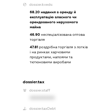
dossier.kveds:
68.20
надання в оренду й
експлуатацію власного чи
орендованого нерухомого
майна
46.90
неспеціалізована оптова
торгівля
47.81
роздрібна торгівля з лотків
і на ринках харчовими
продуктами, напоями та
тютюновими виробами
dossier.tax
dossier.staff
XXXXXXXXXX
dossier.taxDebt