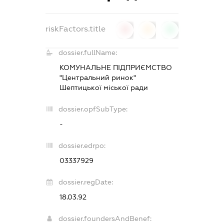
riskFactors.title
0
0
0
dossier.fullName:
КОМУНАЛЬНЕ ПІДПРИЄМСТВО
"Центральний ринок"
Шептицької міської ради
dossier.opfSubType:
-
dossier.edrpo:
03337929
dossier.regDate:
18.03.92
dossier.foundersAndBenef: