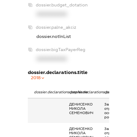
dossier.budget_dotation
XXXXXXXXXX
dossier.palne_akciz
dossier.notInList
dossier.bigTaxPayerReg
XXXXXXXXXX
dossier.declarations.title
2018
dossier.declarations.pepName
dossier.declarations.personName
dossier.declaratio
ДЕНИСЕНКО
Заробітна плата
МИКОЛА
отримана за
СЕМЕНОВИЧ
основним місцем
роботи
ДЕНИСЕНКО
Заробітна плата
МИКОЛА
отримана за