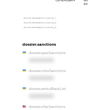
СЕМЕНОВИЧ
основним місцем
роботи
dossier.declarations.license_1
dossier.declarations.license_2
dossier.declarations.license_3
dossier.sanctions
dossier.specSanctions
XXXXXXXXXX
dossier.rnboSanctions
XXXXXXXXXX
dossier.amkuBlackList
XXXXXXXXXX
dossier.ofacSanctions