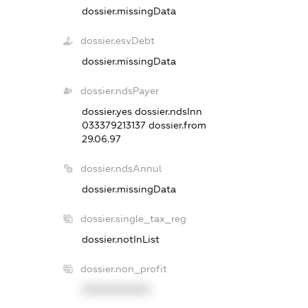
dossier.missingData
dossier.esvDebt
dossier.missingData
dossier.ndsPayer
dossier.yes
dossier.ndsInn
033379213137
dossier.from
29.06.97
dossier.ndsAnnul
dossier.missingData
dossier.single_tax_reg
dossier.notInList
dossier.non_profit
XXXXXXXXXX