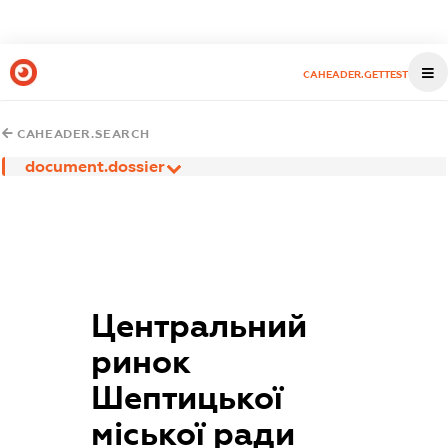
CAHEADER.GETTEST
CAHEADER.SEARCH
document.dossier
Центральний
ринок
Шептицької
міської ради