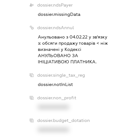
dossier.ndsPayer
dossier.missingData
dossier.ndsAnnul
Анульовано з 04.02.22 у зв'язку
з:
обсяги продажу товарiв < нiж
визначенi у Кодексi
АНУЛЬОВАНО ЗА
IНIЦIАТИВОЮ ПЛАТНИКА.
dossier.single_tax_reg
dossier.notInList
dossier.non_profit
XXXXXXXXXX
dossier.budget_dotation
XXXXXXXXXX