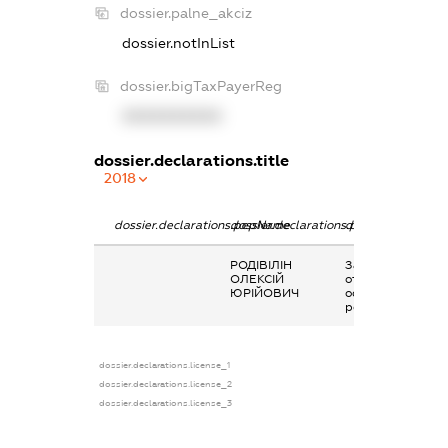
dossier.palne_akciz
dossier.notInList
dossier.bigTaxPayerReg
XXXXXXXXXX
dossier.declarations.title
2018
dossier.declarations.pepName
dossier.declarations.personName
dossier.declarati
РОДІВІЛІН
Заробітна плата
ОЛЕКСІЙ
отримана за
ЮРІЙОВИЧ
основним місцем
роботи
dossier.declarations.license_1
dossier.declarations.license_2
dossier.declarations.license_3