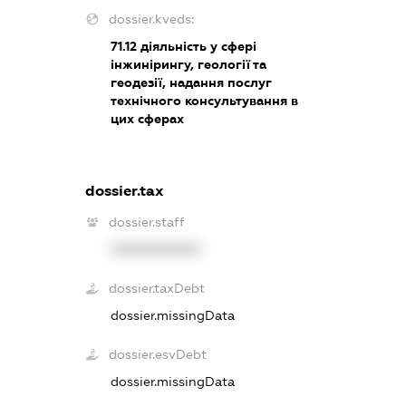
dossier.kveds:
71.12
діяльність у сфері
інжинірингу, геології та
геодезії, надання послуг
технічного консультування в
цих сферах
dossier.tax
dossier.staff
XXXXXXXXXX
dossier.taxDebt
dossier.missingData
dossier.esvDebt
dossier.missingData