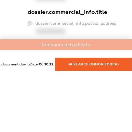
dossier.commercial_info.title
dossier.commercial_info.postal_address
XXXXXXXXXX
dossier.commercial_info.phone
freemium.actualData
XXXXXXXXXX
document.dueToDate
06.10.22
SEARCH.ONMONITORING
dossier.commercial_info.fax
XXXXXXXXXX
dossier.commercial_info.email
XXXXXXXXXX
dossier.commercial_info.website
XXXXXXXXXX
dossier.commercial_info.activity