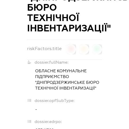
БЮРО
ТЕХНІЧНОЇ
ІНВЕНТАРИЗАЦІЇ"
riskFactors.title
0
0
0
dossier.fullName:
ОБЛАСНЕ КОМУНАЛЬНЕ
ПІДПРИЄМСТВО
"ДНІПРОДЗЕРЖИНСЬКЕ БЮРО
ТЕХНІЧНОЇ ІНВЕНТАРИЗАЦІЇ"
dossier.opfSubType:
-
dossier.edrpo: