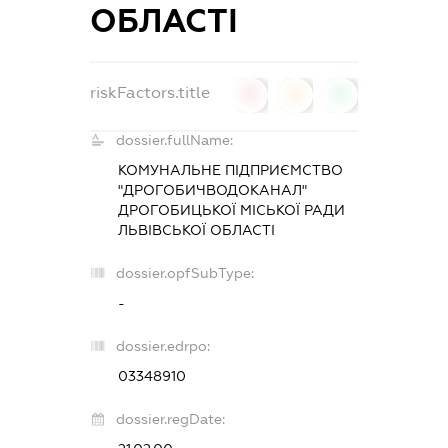
ОБЛАСТІ
riskFactors.title
0
0
0
dossier.fullName:
КОМУНАЛЬНЕ ПІДПРИЄМСТВО
"ДРОГОБИЧВОДОКАНАЛ"
ДРОГОБИЦЬКОЇ МІСЬКОЇ РАДИ
ЛЬВІВСЬКОЇ ОБЛАСТІ
dossier.opfSubType:
-
dossier.edrpo:
03348910
dossier.regDate: