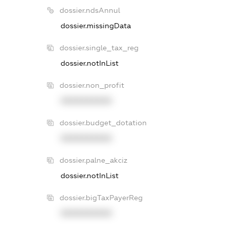
dossier.ndsAnnul
dossier.missingData
dossier.single_tax_reg
dossier.notInList
dossier.non_profit
XXXXXXXXXX
dossier.budget_dotation
XXXXXXXXXX
dossier.palne_akciz
dossier.notInList
dossier.bigTaxPayerReg
XXXXXXXXXX