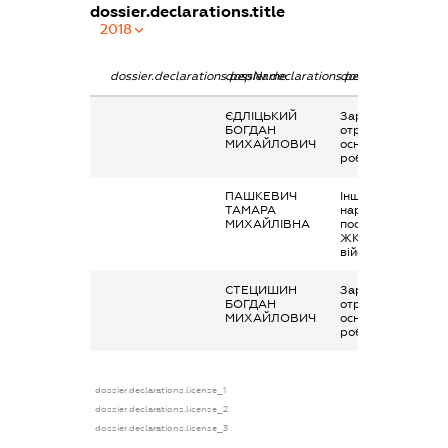
dossier.declarations.title
2018
dossier.declarations.pepName
dossier.declarations.personName
dossier.declaratio
ЄДЛІЦЬКИЙ
Заробітна плата
БОГДАН
отримана за
МИХАЙЛОВИЧ
основним місцем
роботи
ПАШКЕВИЧ
Інше, пільга при
ТАМАРА
нарахуванні
МИХАЙЛІВНА
послуг
ЖКГ(вдова
військовослужбов
СТЕЦИШИН
Заробітна плата
БОГДАН
отримана за
МИХАЙЛОВИЧ
основним місцем
роботи
dossier.declarations.license_1
dossier.declarations.license_2
dossier.declarations.license_3