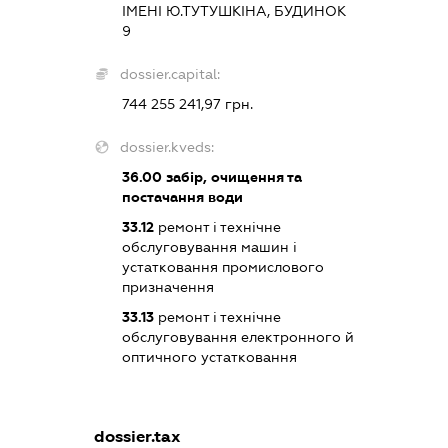
ІМЕНІ Ю.ТУТУШКІНА, БУДИНОК
9
dossier.capital:
744 255 241,97 грн.
dossier.kveds:
36.00
забір, очищення та
постачання води
33.12
ремонт і технічне
обслуговування машин і
устатковання промислового
призначення
33.13
ремонт і технічне
обслуговування електронного й
оптичного устатковання
dossier.tax