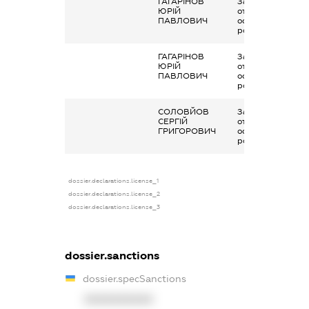
ГАГАРІНОВ
Заробітна плата
ЮРІЙ
отримана за
ПАВЛОВИЧ
основним місцем
роботи
ГАГАРІНОВ
Заробітна плата
ЮРІЙ
отримана за
ПАВЛОВИЧ
основним місцем
роботи
СОЛОВЙОВ
Заробітна плата
СЕРГІЙ
отримана за
ГРИГОРОВИЧ
основним місцем
роботи
dossier.declarations.license_1
dossier.declarations.license_2
dossier.declarations.license_3
dossier.sanctions
dossier.specSanctions
XXXXXXXXXX