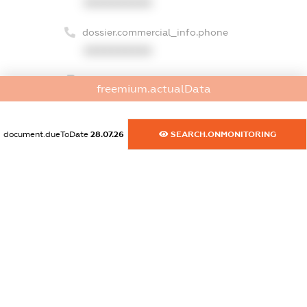
XXXXXXXXXX
dossier.commercial_info.phone
XXXXXXXXXX
dossier.commercial_info.fax
freemium.actualData
XXXXXXXXXX
dossier.commercial_info.email
document.dueToDate
28.07.26
SEARCH.ONMONITORING
XXXXXXXXXX
dossier.commercial_info.website
XXXXXXXXXX
dossier.commercial_info.activity
XXXXXXXXXX
freemium.exampleText_1