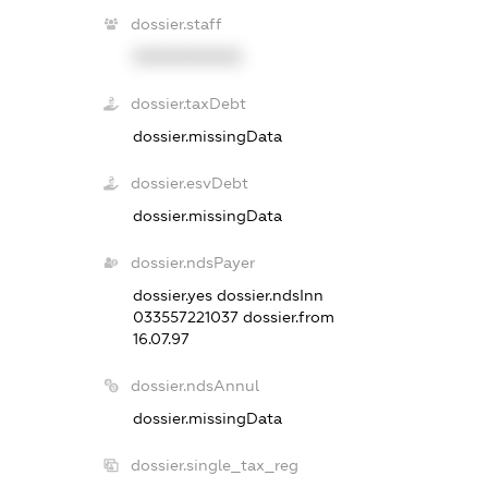
dossier.staff
XXXXXXXXXX
dossier.taxDebt
dossier.missingData
dossier.esvDebt
dossier.missingData
dossier.ndsPayer
dossier.yes
dossier.ndsInn
033557221037
dossier.from
16.07.97
dossier.ndsAnnul
dossier.missingData
dossier.single_tax_reg