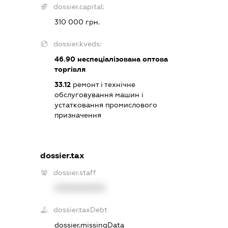
dossier.capital:
310 000 грн.
dossier.kveds:
46.90
неспеціалізована оптова
торгівля
33.12
ремонт і технічне
обслуговування машин і
устатковання промислового
призначення
dossier.tax
dossier.staff
XXXXXXXXXX
dossier.taxDebt
dossier.missingData