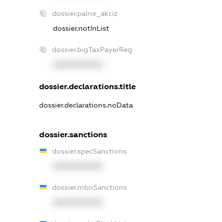
dossier.palne_akciz
dossier.notInList
dossier.bigTaxPayerReg
XXXXXXXXXX
dossier.declarations.title
dossier.declarations.noData
dossier.sanctions
dossier.specSanctions
XXXXXXXXXX
dossier.rnboSanctions
XXXXXXXXXX