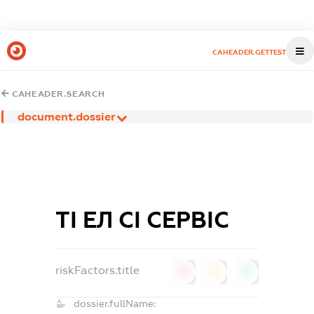
CAHEADER.GETTEST
CAHEADER.SEARCH
document.dossier
ТІ ЕЛ СІ СЕРВІС
riskFactors.title
0
0
0
dossier.fullName: