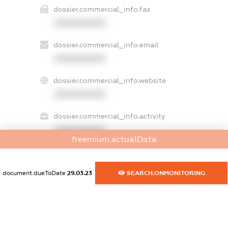
dossier.commercial_info.fax
XXXXXXXXXX
dossier.commercial_info.email
XXXXXXXXXX
dossier.commercial_info.website
XXXXXXXXXX
dossier.commercial_info.activity
XXXXXXXXXX
freemium.actualData
document.dueToDate
29.03.23
SEARCH.ONMONITORING
freemium.exampleText_1
freemium.exampleText_2
freemium.anonymousPerSearch2
FREEMIUM.DETAILS
FREEMIUM.REGISTER