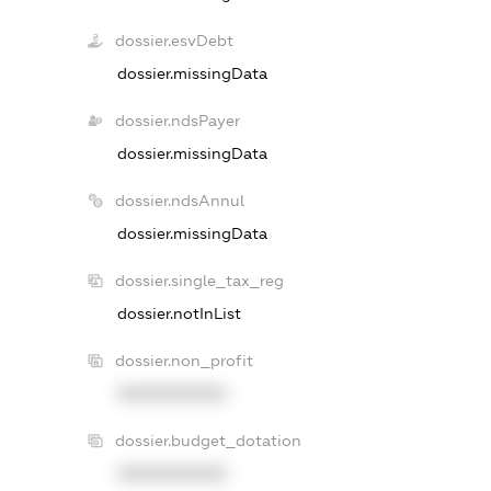
dossier.esvDebt
dossier.missingData
dossier.ndsPayer
dossier.missingData
dossier.ndsAnnul
dossier.missingData
dossier.single_tax_reg
dossier.notInList
dossier.non_profit
XXXXXXXXXX
dossier.budget_dotation
XXXXXXXXXX