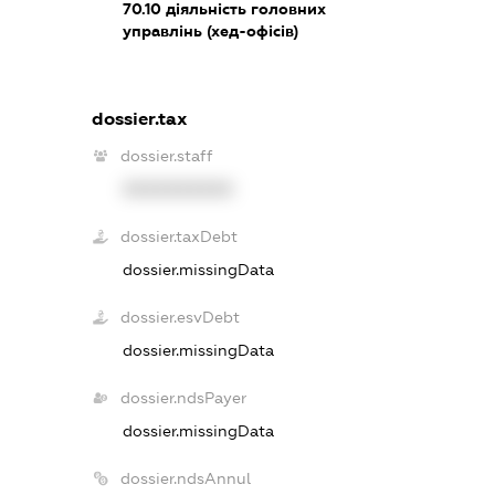
70.10
діяльність головних
управлінь (хед-офісів)
dossier.tax
dossier.staff
XXXXXXXXXX
dossier.taxDebt
dossier.missingData
dossier.esvDebt
dossier.missingData
dossier.ndsPayer
dossier.missingData
dossier.ndsAnnul