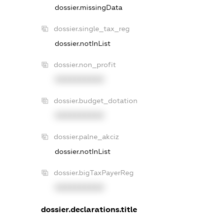
dossier.missingData
dossier.single_tax_reg
dossier.notInList
dossier.non_profit
XXXXXXXXXX
dossier.budget_dotation
XXXXXXXXXX
dossier.palne_akciz
dossier.notInList
dossier.bigTaxPayerReg
XXXXXXXXXX
dossier.declarations.title