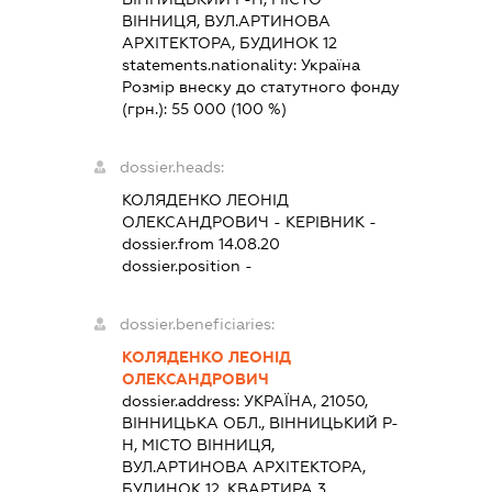
ВІННИЦЯ, ВУЛ.АРТИНОВА
АРХІТЕКТОРА, БУДИНОК 12
statements.nationality:
Україна
Розмір внеску до статутного фонду
(грн.):
55 000
(100 %)
dossier.heads:
КОЛЯДЕНКО ЛЕОНІД
ОЛЕКСАНДРОВИЧ
-
КЕРІВНИК
-
dossier.from 14.08.20
dossier.position -
dossier.beneficiaries:
КОЛЯДЕНКО ЛЕОНІД
ОЛЕКСАНДРОВИЧ
dossier.address:
УКРАЇНА, 21050,
ВІННИЦЬКА ОБЛ., ВІННИЦЬКИЙ Р-
Н, МІСТО ВІННИЦЯ,
ВУЛ.АРТИНОВА АРХІТЕКТОРА,
БУДИНОК 12, КВАРТИРА 3