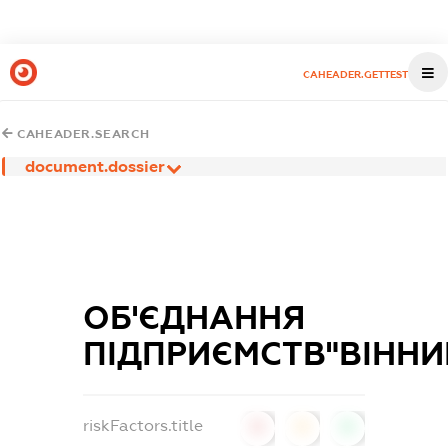
CAHEADER.GETTEST
CAHEADER.SEARCH
document.dossier
ОБ'ЄДНАННЯ
ПІДПРИЄМСТВ"ВІНН
riskFactors.title
0
0
0