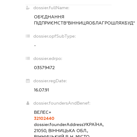
dossier.fullName:
ОБ'ЄДНАННЯ
ПІДПРИЄМСТВ"ВІННИЦЯОБЛАГРОШЛЯХБУД"
dossier.opfSubType:
-
dossier.edrpo:
03579472
dossier.regDate:
16.07.91
dossier.foundersAndBenef:
ВЕЛЕС+
32102440
dossier.founderAddress
УКРАЇНА,
21050, ВІННИЦЬКА ОБЛ.,
ВІННИЦЬКИЙ Р-Н, МІСТО