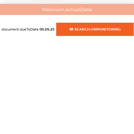
dossier.commercial_info.activity
freemium.actualData
XXXXXXXXXX
document.dueToDate
05.05.25
SEARCH.ONMONITORING
freemium.exampleText_1
freemium.exampleText_2
freemium.anonymousPerSearch2
FREEMIUM.DETAILS
FREEMIUM.REGISTER