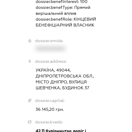
dossier.benefInterest:
100
dossier.benefType:
Прямий
вирішальний вплив
dossier.benefRole:
КІНЦЕВИЙ
БЕНЕФІЦІАРНИЙ ВЛАСНИК
dossier.smida:
XXXXXXXXXX
dossier.address:
УКРАЇНА, 49044,
ДНІПРОПЕТРОВСЬКА ОБЛ.,
МІСТО ДНІПРО, ВУЛИЦЯ
ШЕВЧЕНКА, БУДИНОК 37
dossier.capital:
36 145,20 грн.
dossier.kveds:
42.11
будівництво доріг і