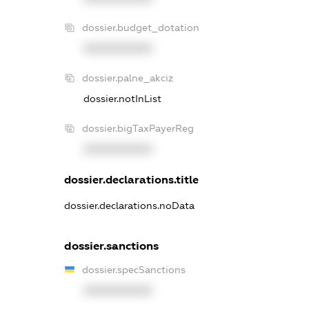
dossier.budget_dotation
XXXXXXXXXX
dossier.palne_akciz
dossier.notInList
dossier.bigTaxPayerReg
XXXXXXXXXX
dossier.declarations.title
dossier.declarations.noData
dossier.sanctions
dossier.specSanctions
XXXXXXXXXX