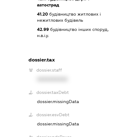
автострад
41.20
будівництво житлових і
нежитлових будівель
42.99
будівництво інших споруд,
н.в.і.у.
dossier.tax
dossier.staff
XXXXXXXXXX
dossier.taxDebt
dossier.missingData
dossier.esvDebt
dossier.missingData