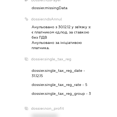
dossier.ndsPayer
dossier.missingData
dossier.ndsAnnul
Анульовано з 30.12.12 у зв'язку з:
є платником єд.под. за ставкою
без ПДВ
Анульовано за iнiцiативою
платника.
dossier.single_tax_reg
dossier.single_tax_reg_date -
31.12.15
dossier.single_tax_reg_rate - 5
dossier.single_tax_reg_group - 3
dossier.non_profit
XXXXXXXXXX