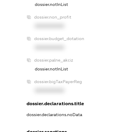
dossier.notInList
dossier.non_profit
XXXXXXXXXX
dossier.budget_dotation
XXXXXXXXXX
dossier.palne_akciz
dossier.notInList
dossier.bigTaxPayerReg
XXXXXXXXXX
dossier.declarations.title
dossier.declarations.noData
dossier.sanctions