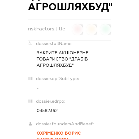
АГРОШЛЯХБУД"
riskFactors.title
0
0
0
dossier.fullName:
ЗАКРИТЕ АКЦІОНЕРНЕ
ТОВАРИСТВО "ДРАБІВ
АГРОШЛЯХБУД"
dossier.opfSubType:
-
dossier.edrpo:
03582362
dossier.foundersAndBenef:
ОХРІМЕНКО БОРИС