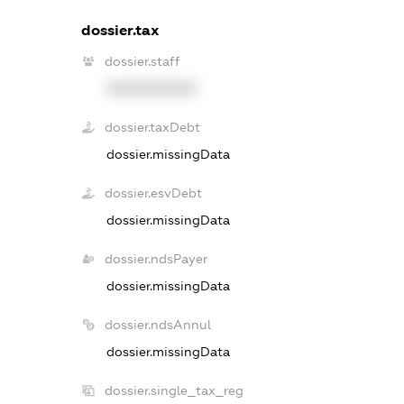
dossier.tax
dossier.staff
XXXXXXXXXX
dossier.taxDebt
dossier.missingData
dossier.esvDebt
dossier.missingData
dossier.ndsPayer
dossier.missingData
dossier.ndsAnnul
dossier.missingData
dossier.single_tax_reg