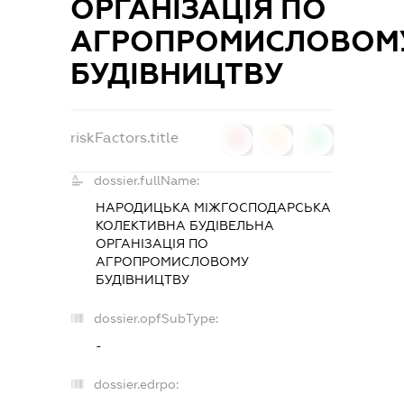
ОРГАНІЗАЦІЯ ПО
АГРОПРОМИСЛОВОМ
БУДІВНИЦТВУ
riskFactors.title
0
0
0
dossier.fullName:
НАРОДИЦЬКА МІЖГОСПОДАРСЬКА
КОЛЕКТИВНА БУДІВЕЛЬНА
ОРГАНІЗАЦІЯ ПО
АГРОПРОМИСЛОВОМУ
БУДІВНИЦТВУ
dossier.opfSubType:
-
dossier.edrpo: