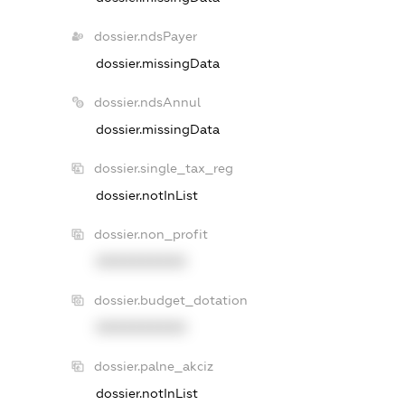
dossier.ndsPayer
dossier.missingData
dossier.ndsAnnul
dossier.missingData
dossier.single_tax_reg
dossier.notInList
dossier.non_profit
XXXXXXXXXX
dossier.budget_dotation
XXXXXXXXXX
dossier.palne_akciz
dossier.notInList