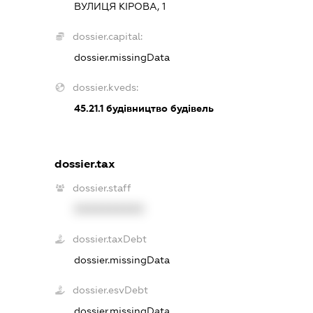
ВУЛИЦЯ КІРОВА, 1
dossier.capital:
dossier.missingData
dossier.kveds:
45.21.1
будівництво будівель
dossier.tax
dossier.staff
XXXXXXXXXX
dossier.taxDebt
dossier.missingData
dossier.esvDebt
dossier.missingData