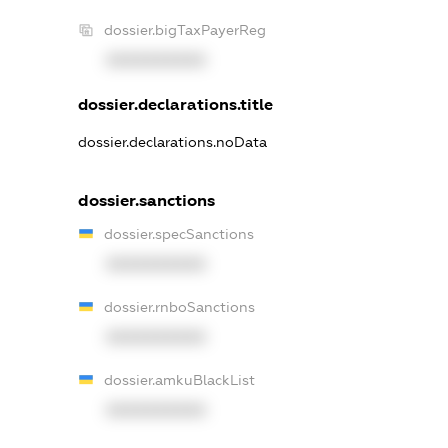
dossier.bigTaxPayerReg
XXXXXXXXXX
dossier.declarations.title
dossier.declarations.noData
dossier.sanctions
dossier.specSanctions
XXXXXXXXXX
dossier.rnboSanctions
XXXXXXXXXX
dossier.amkuBlackList
XXXXXXXXXX