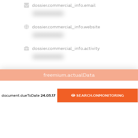
dossier.commercial_info.email
XXXXXXXXXX
dossier.commercial_info.website
XXXXXXXXXX
dossier.commercial_info.activity
XXXXXXXXXX
freemium.actualData
freemium.exampleText_1
freemium.exampleText_2
freemium.anonymousPerSearch2
document.dueToDate
24.03.17
SEARCH.ONMONITORING
FREEMIUM.DETAILS
FREEMIUM.REGISTER