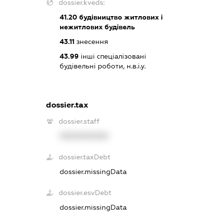
dossier.kveds:
41.20
будівництво житлових і
нежитлових будівель
43.11
знесення
43.99
інші спеціалізовані
будівельні роботи, н.в.і.у.
dossier.tax
dossier.staff
XXXXXXXXXX
dossier.taxDebt
dossier.missingData
dossier.esvDebt
dossier.missingData