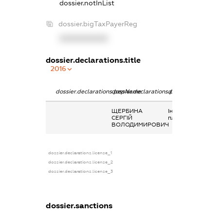
dossier.notInList
dossier.bigTaxPayerReg
XXXXXXXXXX
dossier.declarations.title
2016
dossier.declarations.pepName
dossier.declarations.personName
dossier.declarati
ЩЕРБИНА
Інше, Заробітна
СЕРГІЙ
плата
ВОЛОДИМИРОВИЧ
dossier.declarations.license_1
dossier.declarations.license_2
dossier.declarations.license_3
dossier.sanctions