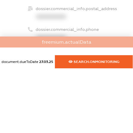
dossier.commercial_info.postal_address
XXXXXXXXXX
dossier.commercial_info.phone
XXXXXXXXXX
freemium.actualData
dossier.commercial_info.fax
XXXXXXXXXX
document.dueToDate
27.03.25
SEARCH.ONMONITORING
dossier.commercial_info.email
XXXXXXXXXX
dossier.commercial_info.website
XXXXXXXXXX
dossier.commercial_info.activity
XXXXXXXXXX