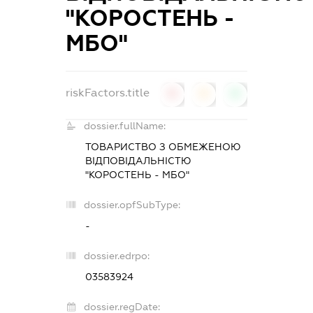
"КОРОСТЕНЬ -
МБО"
riskFactors.title
0
0
0
dossier.fullName:
ТОВАРИСТВО З ОБМЕЖЕНОЮ
ВІДПОВІДАЛЬНІСТЮ
"КОРОСТЕНЬ - МБО"
dossier.opfSubType:
-
dossier.edrpo:
03583924
dossier.regDate: