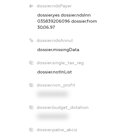
dossier.ndsPayer
dossier.yes
dossier.ndsInn
035839206096
dossier.from
30.06.97
dossier.ndsAnnul
dossier.missingData
dossier.single_tax_reg
dossier.notInList
dossier.non_profit
XXXXXXXXXX
dossier.budget_dotation
XXXXXXXXXX
dossier.palne_akciz