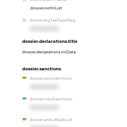
dossier.notInList
dossier.bigTaxPayerReg
XXXXXXXXXX
dossier.declarations.title
dossier.declarations.noData
dossier.sanctions
dossier.specSanctions
XXXXXXXXXX
dossier.rnboSanctions
XXXXXXXXXX
dossier.amkuBlackList