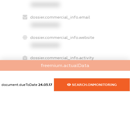
XXXXXXXXXX
dossier.commercial_info.email
XXXXXXXXXX
dossier.commercial_info.website
XXXXXXXXXX
dossier.commercial_info.activity
freemium.actualData
XXXXXXXXXX
document.dueToDate
24.03.17
SEARCH.ONMONITORING
freemium.exampleText_1
freemium.exampleText_2
freemium.anonymousPerSearch2
FREEMIUM.DETAILS
FREEMIUM.REGISTER