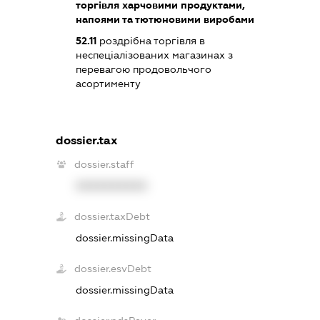
торгівля харчовими продуктами,
напоями та тютюновими виробами
52.11
роздрібна торгівля в
неспеціалізованих магазинах з
перевагою продовольчого
асортименту
dossier.tax
dossier.staff
XXXXXXXXXX
dossier.taxDebt
dossier.missingData
dossier.esvDebt
dossier.missingData