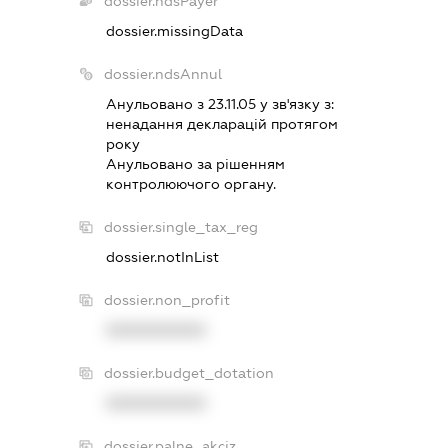
dossier.ndsPayer
dossier.missingData
dossier.ndsAnnul
Анульовано з 23.11.05 у зв'язку з:
ненадання декларацiй протягом
року
Анульовано за рiшенням
контролюючого органу.
dossier.single_tax_reg
dossier.notInList
dossier.non_profit
XXXXXXXXXX
dossier.budget_dotation
XXXXXXXXXX
dossier.palne_akciz