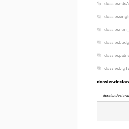
dossier.nds
dossier.sing
dossier.non_
dossier.bud
dossier.paln
dossier.big
dossier.declar
dossier.declar