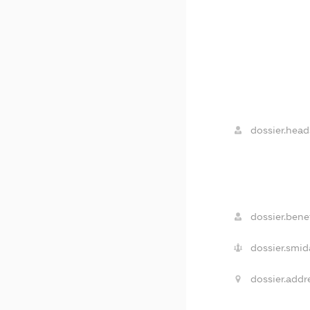
dossier.head
dossier.benef
dossier.smid
dossier.addr