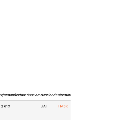
ns.personStatus
dossier.declarations.amount
dossier.declarations.currency
dossier.declarations.source
2 610
UAH
НАЗК