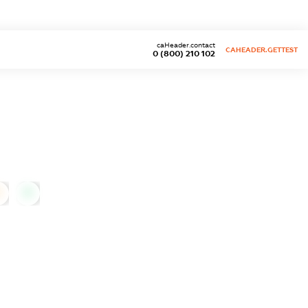
caHeader.contact
CAHEADER.GETTEST
0 (800) 210 102
0
0