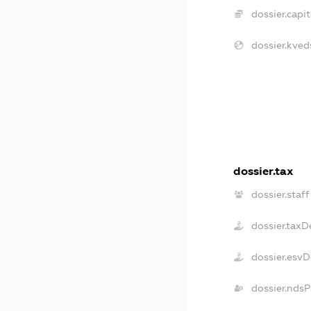
dossier.capit
dossier.kved
dossier.tax
dossier.staff
dossier.taxD
dossier.esv
dossier.ndsP