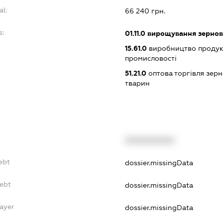
al:
66 240 грн.
s:
01.11.0
вирощування зернови
15.61.0
виробництво продук
промисловості
51.21.0
оптова торгівля зерн
тварин
XXXXXXXXXX
ebt
dossier.missingData
Debt
dossier.missingData
ayer
dossier.missingData