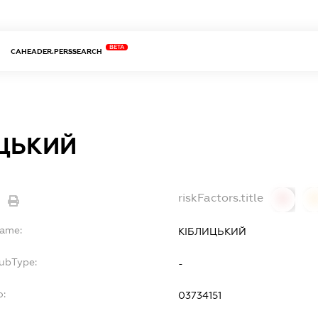
BETA
CAHEADER.PERSSEARCH
ЦЬКИЙ
riskFactors.title
0
Name:
КІБЛИЦЬКИЙ
SubType:
-
o:
03734151