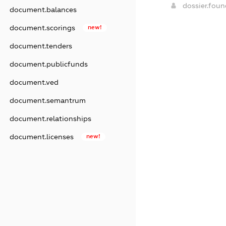
dossier.fou
document.balances
document.scorings
new!
document.tenders
document.publicfunds
document.ved
document.semantrum
document.relationships
document.licenses
new!