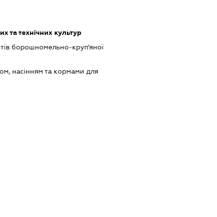
х та технічних культур
тів борошномельно-круп'яної
ом, насінням та кормами для