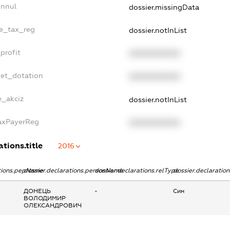
Annul
dossier.missingData
le_tax_reg
dossier.notInList
profit
XXXXXXXXXX
get_dotation
XXXXXXXXXX
e_akciz
dossier.notInList
TaxPayerReg
XXXXXXXXXX
ations.title
2016
ations.pepName
dossier.declarations.personName
dossier.declarations.relType
dossier.declaratio
ДОНЕЦЬ
-
Син
ВОЛОДИМИР
ОЛЕКСАНДРОВИЧ