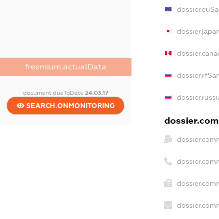
dossier.euSa
dossier.japa
dossier.can
freemium.actualData
dossier.rfSa
document.dueToDate
24.03.17
dossier.russ
SEARCH.ONMONITORING
dossier.comm
dossier.com
dossier.com
dossier.comm
dossier.comm