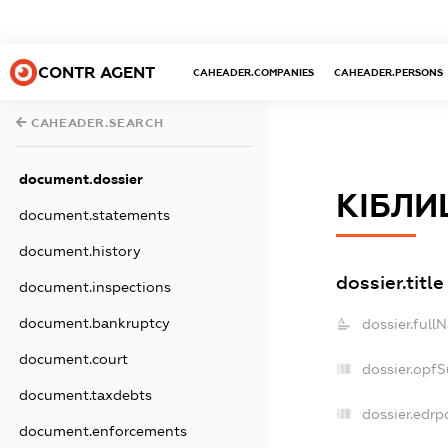
CONTR AGENT
CAHEADER.COMPANIES
CAHEADER.PERSONS
CAHEADER.SEARCH
document.dossier
КІБЛИ
document.statements
document.history
dossier.title
document.inspections
document.bankruptcy
dossier.full
document.court
dossier.opf
document.taxdebts
dossier.edrp
document.enforcements