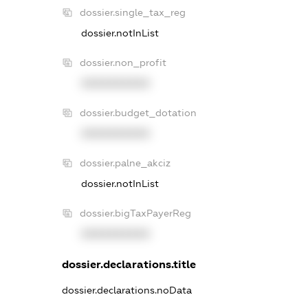
dossier.single_tax_reg
dossier.notInList
dossier.non_profit
XXXXXXXXXX
dossier.budget_dotation
XXXXXXXXXX
dossier.palne_akciz
dossier.notInList
dossier.bigTaxPayerReg
XXXXXXXXXX
dossier.declarations.title
dossier.declarations.noData