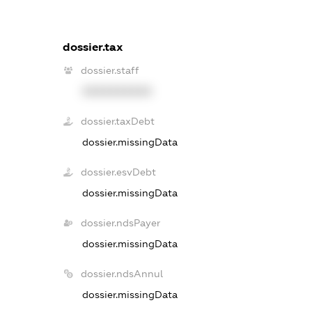
dossier.tax
dossier.staff
XXXXXXXXXX
dossier.taxDebt
dossier.missingData
dossier.esvDebt
dossier.missingData
dossier.ndsPayer
dossier.missingData
dossier.ndsAnnul
dossier.missingData