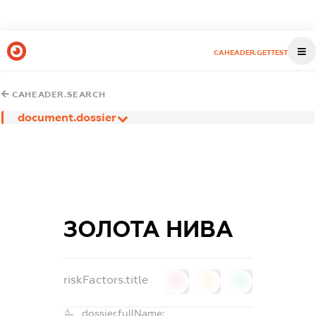
CAHEADER.GETTEST
CAHEADER.SEARCH
document.dossier
ЗОЛОТА НИВА
riskFactors.title
0
0
0
dossier.fullName: