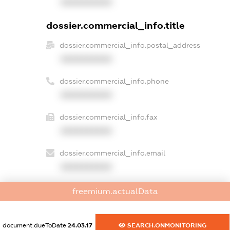
XXXXXXXXXX
dossier.commercial_info.title
dossier.commercial_info.postal_address
XXXXXXXXXX
dossier.commercial_info.phone
XXXXXXXXXX
dossier.commercial_info.fax
XXXXXXXXXX
dossier.commercial_info.email
XXXXXXXXXX
dossier.commercial_info.website
freemium.actualData
XXXXXXXXXX
dossier.commercial_info.activity
document.dueToDate
24.03.17
SEARCH.ONMONITORING