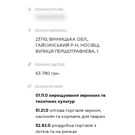
dossier.smida:
XXXXXXXXXX
dossier.address:
23710, ВІННИЦЬКА ОБЛ.,
ГАЙСИНСЬКИЙ Р-Н, НОСІВЦІ,
ВУЛИЦЯ ПЕРШОТРАВНЕВА, 1
dossier.capital:
63 780 грн.
dossier.kveds:
01.11.0
вирощування зернових та
технічних культур
51.21.0
оптова торгівля зерном,
насінням та кормами для тварин
52.62.0
роздрібна торгівля з
лотків та на ринках