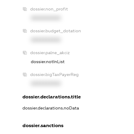
dossier.non_profit
XXXXXXXXXX
dossier.budget_dotation
XXXXXXXXXX
dossier.palne_akciz
dossier.notInList
dossier.bigTaxPayerReg
XXXXXXXXXX
dossier.declarations.title
dossier.declarations.noData
dossier.sanctions