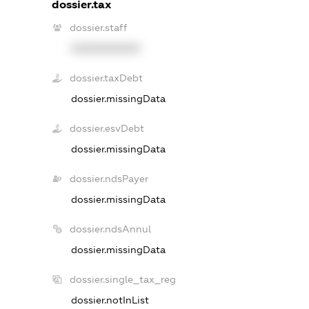
dossier.tax
dossier.staff
XXXXXXXXXX
dossier.taxDebt
dossier.missingData
dossier.esvDebt
dossier.missingData
dossier.ndsPayer
dossier.missingData
dossier.ndsAnnul
dossier.missingData
dossier.single_tax_reg
dossier.notInList